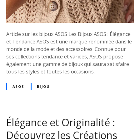
p
i
o
o
u
n
r
d
B
Article sur les bijoux ASOS Les Bijoux ASOS : Élégance
e
i
et Tendance ASOS est une marque renommée dans le
B
j
monde de la mode et des accessoires. Connue pour
i
o
ses collections tendance et variées, ASOS propose
j
u
également une gamme de bijoux qui saura satisfaire
o
x
tous les styles et toutes les occasions....
u
A
x
d
ASOS
BIJOU
A
u
S
l
O
t
S
e
:
Élégance et Originalité :
s
É
Découvrez les Créations
l