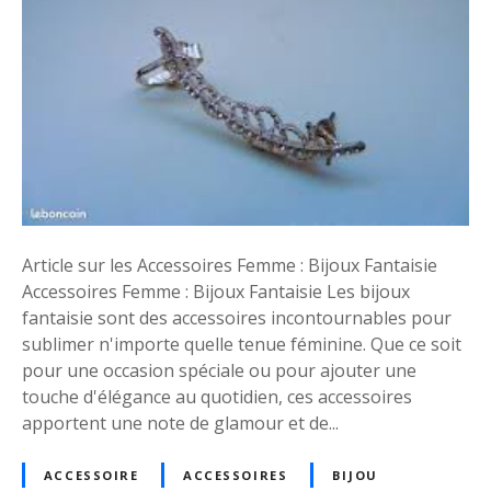
l
i
m
e
z
V
o
t
r
e
Article sur les Accessoires Femme : Bijoux Fantaisie
S
Accessoires Femme : Bijoux Fantaisie Les bijoux
t
fantaisie sont des accessoires incontournables pour
y
sublimer n'importe quelle tenue féminine. Que ce soit
l
pour une occasion spéciale ou pour ajouter une
e
touche d'élégance au quotidien, ces accessoires
a
apportent une note de glamour et de...
v
e
ACCESSOIRE
ACCESSOIRES
BIJOU
c