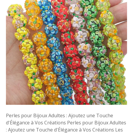
l
:
é
L
g
e
a
s
n
B
c
i
e
j
e
o
t
u
S
x
o
F
p
a
h
n
i
t
s
a
t
i
i
Perles pour Bijoux Adultes : Ajoutez une Touche
s
c
d'Élégance à Vos Créations Perles pour Bijoux Adultes
i
a
: Ajoutez une Touche d'Élégance à Vos Créations Les