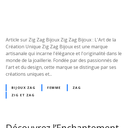
i
g
i
n
a
l
Article sur Zig Zag Bijoux Zig Zag Bijoux : L'Art de la
i
Création Unique Zig Zag Bijoux est une marque
t
artisanale qui incarne l'élégance et l'originalité dans le
é
monde de la joaillerie. Fondée par des passionnés de
:
l'art et du design, cette marque se distingue par ses
D
créations uniques et...
é
c
BIJOUX ZAG
FEMME
ZAG
o
ZIG ET ZAG
u
v
r
e
Découvrez l’Enchantement