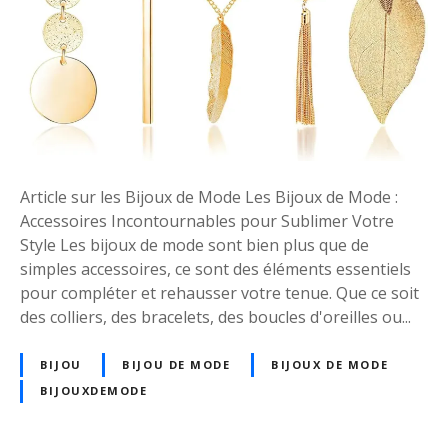
e
é
e
g
t
a
S
n
t
c
y
e
l
e
:
Article sur les Bijoux de Mode Les Bijoux de Mode :
L
Accessoires Incontournables pour Sublimer Votre
e
Style Les bijoux de mode sont bien plus que de
s
simples accessoires, ce sont des éléments essentiels
B
pour compléter et rehausser votre tenue. Que ce soit
i
des colliers, des bracelets, des boucles d'oreilles ou...
j
o
BIJOU
BIJOU DE MODE
BIJOUX DE MODE
u
BIJOUXDEMODE
x
d