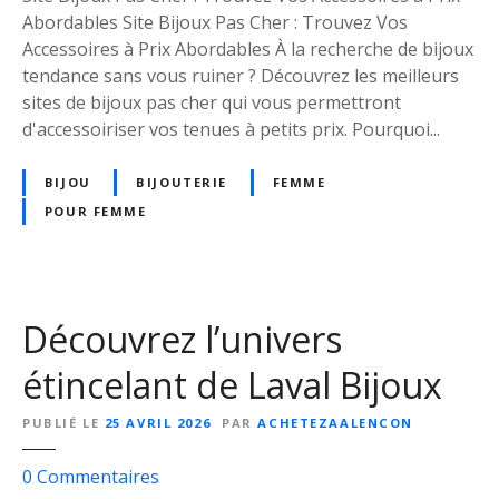
r
Abordables Site Bijoux Pas Cher : Trouvez Vos
e
Accessoires à Prix Abordables À la recherche de bijoux
s
tendance sans vous ruiner ? Découvrez les meilleurs
É
sites de bijoux pas cher qui vous permettront
l
d'accessoiriser vos tenues à petits prix. Pourquoi...
é
g
BIJOU
BIJOUTERIE
FEMME
a
POUR FEMME
n
t
s
s
Découvrez l’univers
u
r
étincelant de Laval Bijoux
u
n
PUBLIÉ LE
25 AVRIL 2026
PAR
ACHETEZAALENCON
S
s
i
0
Commentaires