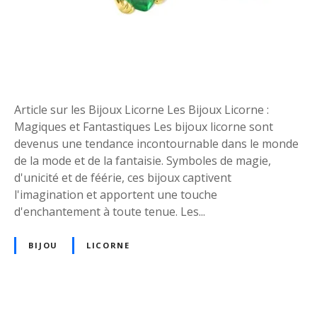
E
s
n
d
c
e
h
Z
a
i
n
g
t
Z
Article sur les Bijoux Licorne Les Bijoux Licorne :
e
a
Magiques et Fantastiques Les bijoux licorne sont
m
g
devenus une tendance incontournable dans le monde
e
B
de la mode et de la fantaisie. Symboles de magie,
n
i
d'unicité et de féérie, ces bijoux captivent
t
j
l'imagination et apportent une touche
d
o
d'enchantement à toute tenue. Les...
e
u
s
x
BIJOU
LICORNE
B
i
j
o