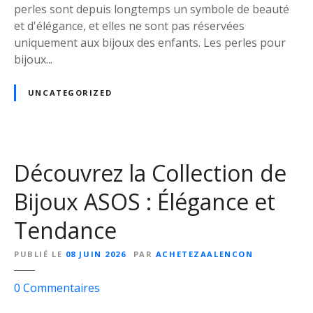
e
t
perles sont depuis longtemps un symbole de beauté
I
i
et d'élégance, et elles ne sont pas réservées
n
o
uniquement aux bijoux des enfants. Les perles pour
c
n
bijoux...
o
:
n
D
UNCATEGORIZED
t
é
o
c
u
o
r
u
Découvrez la Collection de
n
v
a
r
Bijoux ASOS : Élégance et
b
e
l
Tendance
z
e
n
s
PUBLIÉ LE
08 JUIN 2026
PAR
ACHETEZAALENCON
o
t
s
0
Commentaires
r
u
e