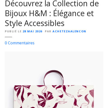
Découvrez la Collection de
u
x
Bijoux H&M : Élégance et
L
Style Accessibles
i
c
PUBLIÉ LE
28 MAI 2026
PAR
ACHETEZAALENCON
o
r
s
0
Commentaires
n
u
e
r
D
é
c
o
u
v
r
e
z