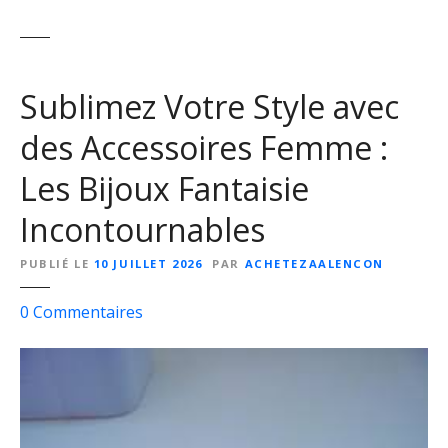
Sublimez Votre Style avec
des Accessoires Femme :
Les Bijoux Fantaisie
Incontournables
PUBLIÉ LE
10 JUILLET 2026
PAR
ACHETEZAALENCON
s
0
Commentaires
u
r
S
u
b