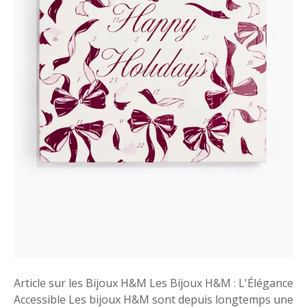
l
a
C
o
l
l
e
c
t
i
o
n
d
e
B
i
j
Article sur les Bijoux H&M Les Bijoux H&M : L'Élégance
o
Accessible Les bijoux H&M sont depuis longtemps une