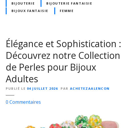
BIJOUTERIE
BIJOUTERIE FANTAISIE
d
e
BIJOUX FANTAISIE
FEMME
s
A
c
c
Élégance et Sophistication :
e
Découvrez notre Collection
s
s
de Perles pour Bijoux
o
i
Adultes
r
e
PUBLIÉ LE
04 JUILLET 2026
PAR
ACHETEZAALENCON
s
F
s
0
Commentaires
e
u
m
r
m
É
e