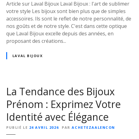
s
Article sur Laval Bijoux Laval Bijoux : l'art de sublimer
é
votre style Les bijoux sont bien plus que de simples
t
accessoires. Ils sont le reflet de notre personnalité, de
i
nos goûts et de notre style. C'est dans cette optique
n
que Laval Bijoux excelle depuis des années, en
c
proposant des créations...
e
l
LAVAL BIJOUX
a
n
t
d
La Tendance des Bijoux
e
L
Prénom : Exprimez Votre
a
Identité avec Élégance
v
a
PUBLIÉ LE
24 AVRIL 2026
PAR
ACHETEZAALENCON
l
B