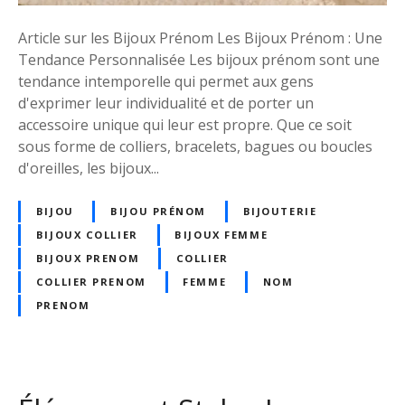
o
u
Article sur les Bijoux Prénom Les Bijoux Prénom : Une
x
Tendance Personnalisée Les bijoux prénom sont une
P
tendance intemporelle qui permet aux gens
r
d'exprimer leur individualité et de porter un
é
accessoire unique qui leur est propre. Que ce soit
n
sous forme de colliers, bracelets, bagues ou boucles
o
d'oreilles, les bijoux...
m
:
BIJOU
BIJOU PRÉNOM
BIJOUTERIE
E
BIJOUX COLLIER
BIJOUX FEMME
x
BIJOUX PRENOM
COLLIER
p
COLLIER PRENOM
FEMME
NOM
r
PRENOM
i
m
e
z