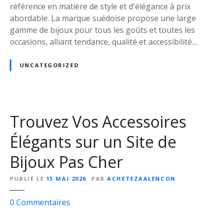
u
référence en matière de style et d'élégance à prix
x
abordable. La marque suédoise propose une large
H
gamme de bijoux pour tous les goûts et toutes les
&
occasions, alliant tendance, qualité et accessibilité....
M
:
UNCATEGORIZED
É
l
é
g
Trouvez Vos Accessoires
a
n
Élégants sur un Site de
c
e
Bijoux Pas Cher
e
t
PUBLIÉ LE
15 MAI 2026
PAR
ACHETEZAALENCON
S
t
s
0
Commentaires
y
u