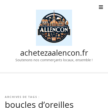
P
a
s
s
e
r
a
u
c
achetezaalencon.fr
o
Soutenons nos commerçants locaux, ensemble !
n
t
e
n
u
ARCHIVES DE TAGS :
boucles d’oreilles