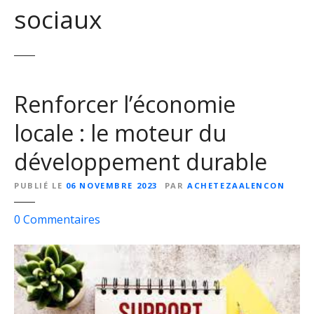
sociaux
Renforcer l’économie
locale : le moteur du
développement durable
PUBLIÉ LE
06 NOVEMBRE 2023
PAR
ACHETEZAALENCON
s
0
Commentaires
u
r
R
e
n