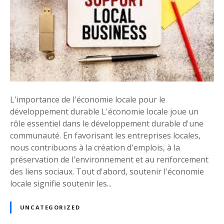
f
o
r
c
e
r
l
’
L'importance de l'économie locale pour le
é
développement durable L'économie locale joue un
c
rôle essentiel dans le développement durable d'une
o
communauté. En favorisant les entreprises locales,
n
nous contribuons à la création d'emplois, à la
o
préservation de l'environnement et au renforcement
m
des liens sociaux. Tout d'abord, soutenir l'économie
i
locale signifie soutenir les...
e
l
o
UNCATEGORIZED
c