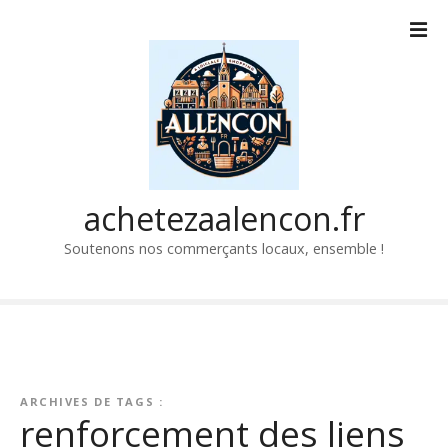
P
a
s
s
e
r
a
u
c
achetezaalencon.fr
o
Soutenons nos commerçants locaux, ensemble !
n
t
e
n
u
ARCHIVES DE TAGS :
renforcement des liens