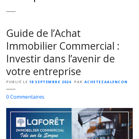
Guide de l’Achat
Immobilier Commercial :
Investir dans l’avenir de
votre entreprise
PUBLIÉ LE
18 SEPTEMBRE 2024
PAR
ACHETEZAALENCON
s
0
Commentaires
u
r
G
u
i