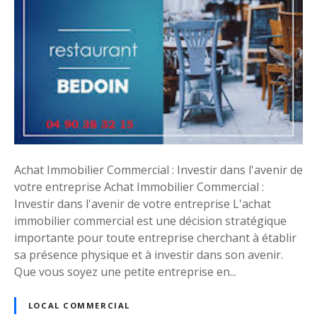
d
e
d
e
l
’
A
c
h
a
Achat Immobilier Commercial : Investir dans l'avenir de
t
votre entreprise Achat Immobilier Commercial :
I
Investir dans l'avenir de votre entreprise L'achat
m
immobilier commercial est une décision stratégique
m
importante pour toute entreprise cherchant à établir
o
sa présence physique et à investir dans son avenir.
b
Que vous soyez une petite entreprise en...
i
l
LOCAL COMMERCIAL
i