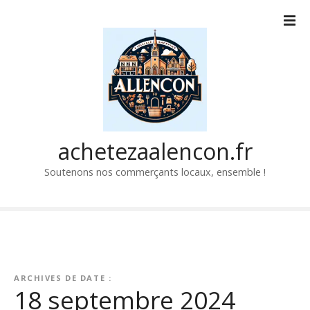
P
a
s
s
e
r
a
u
c
achetezaalencon.fr
o
Soutenons nos commerçants locaux, ensemble !
n
t
e
n
u
ARCHIVES DE DATE :
18 septembre 2024