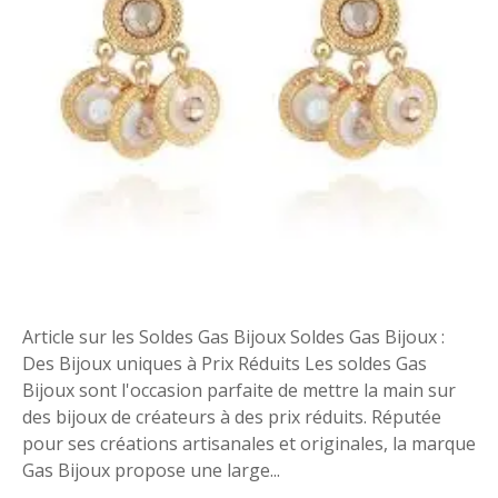
s
G
a
s
B
i
j
o
u
x
:
D
e
Article sur les Soldes Gas Bijoux Soldes Gas Bijoux :
s
Des Bijoux uniques à Prix Réduits Les soldes Gas
B
Bijoux sont l'occasion parfaite de mettre la main sur
i
des bijoux de créateurs à des prix réduits. Réputée
j
pour ses créations artisanales et originales, la marque
o
Gas Bijoux propose une large...
u