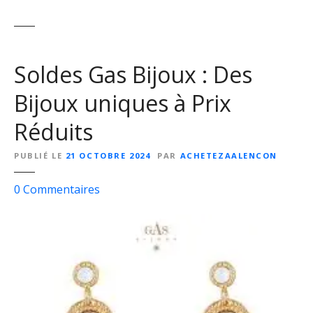
Soldes Gas Bijoux : Des
Bijoux uniques à Prix
Réduits
PUBLIÉ LE
21 OCTOBRE 2024
PAR
ACHETEZAALENCON
s
0
Commentaires
u
r
S
o
l
d
e