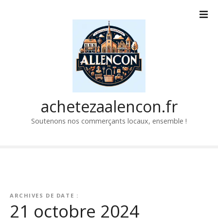
P
a
s
s
e
r
a
u
c
achetezaalencon.fr
o
Soutenons nos commerçants locaux, ensemble !
n
t
e
n
u
ARCHIVES DE DATE :
21 octobre 2024