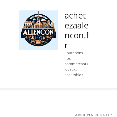
P
a
achet
s
s
ezaale
e
ncon.f
r
a
r
u
c
Soutenons
nos
o
commerçants
n
locaux,
t
ensemble !
e
n
u
ARCHIVES DE DATE :