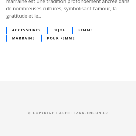
marraine est une tradition profondément ancrée dans
o
de nombreuses cultures, symbolisant l'amour, la
l
gratitude et le...
e
s
ACCESSOIRES
BIJOU
FEMME
d
MARRAINE
POUR FEMME
’
A
m
o
u
r
e
t
d
e
© COPYRIGHT ACHETEZAALENCON.FR
C
o
m