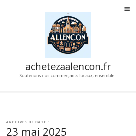
P
a
s
s
e
r
a
u
c
achetezaalencon.fr
o
Soutenons nos commerçants locaux, ensemble !
n
t
e
n
u
ARCHIVES DE DATE :
23 mai 2025