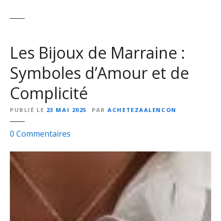
Les Bijoux de Marraine :
Symboles d’Amour et de
Complicité
PUBLIÉ LE
23 MAI 2025
PAR
ACHETEZAALENCON
s
0
Commentaires
u
r
L
e
s
B
i