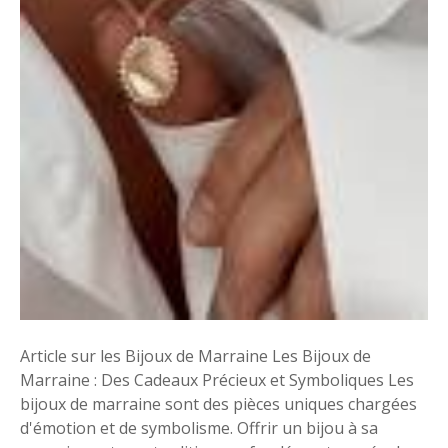
j
o
u
x
d
e
M
a
r
r
a
i
n
e
:
Article sur les Bijoux de Marraine Les Bijoux de
S
Marraine : Des Cadeaux Précieux et Symboliques Les
y
bijoux de marraine sont des pièces uniques chargées
m
d'émotion et de symbolisme. Offrir un bijou à sa
b