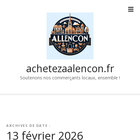
P
a
s
s
e
r
a
u
c
achetezaalencon.fr
o
Soutenons nos commerçants locaux, ensemble !
n
t
e
n
u
ARCHIVES DE DATE :
13 février 2026