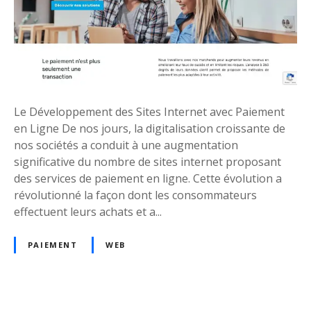
o
o
m
d
e
s
S
Le Développement des Sites Internet avec Paiement
i
en Ligne De nos jours, la digitalisation croissante de
t
nos sociétés a conduit à une augmentation
e
significative du nombre de sites internet proposant
s
des services de paiement en ligne. Cette évolution a
I
révolutionné la façon dont les consommateurs
n
effectuent leurs achats et a...
t
e
PAIEMENT
WEB
r
n
e
t