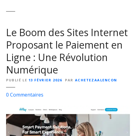
Le Boom des Sites Internet
Proposant le Paiement en
Ligne : Une Révolution
Numérique
PUBLIÉ LE
13 FÉVRIER 2026
PAR
ACHETEZAALENCON
s
0
Commentaires
u
r
L
e
B