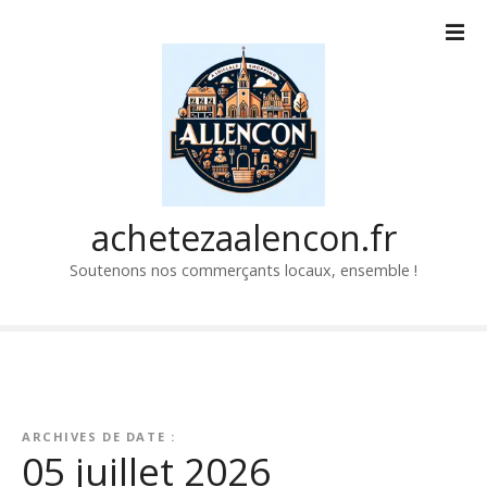
P
a
s
s
e
r
a
u
c
achetezaalencon.fr
o
Soutenons nos commerçants locaux, ensemble !
n
t
e
n
u
ARCHIVES DE DATE :
05 juillet 2026