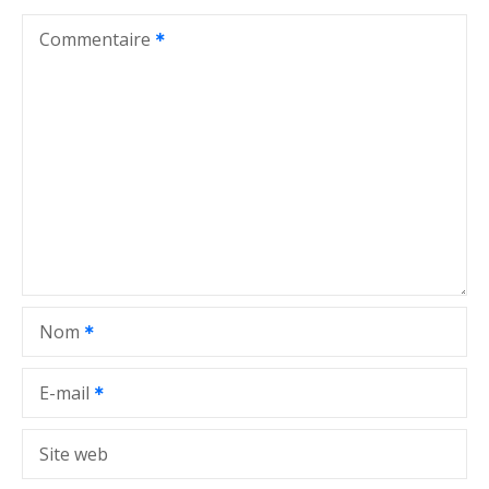
t
Commentaire
i
o
n
d
e
l
Nom
’
a
E-mail
r
Site web
t