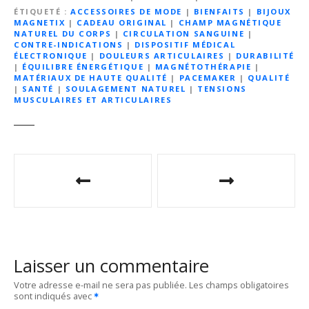
ÉTIQUETÉ
ACCESSOIRES DE MODE
|
BIENFAITS
|
BIJOUX
MAGNETIX
|
CADEAU ORIGINAL
|
CHAMP MAGNÉTIQUE
NATUREL DU CORPS
|
CIRCULATION SANGUINE
|
CONTRE-INDICATIONS
|
DISPOSITIF MÉDICAL
ÉLECTRONIQUE
|
DOULEURS ARTICULAIRES
|
DURABILITÉ
|
ÉQUILIBRE ÉNERGÉTIQUE
|
MAGNÉTOTHÉRAPIE
|
MATÉRIAUX DE HAUTE QUALITÉ
|
PACEMAKER
|
QUALITÉ
|
SANTÉ
|
SOULAGEMENT NATUREL
|
TENSIONS
MUSCULAIRES ET ARTICULAIRES
N
a
v
i
Laisser un commentaire
g
Votre adresse e-mail ne sera pas publiée.
Les champs obligatoires
sont indiqués avec
a