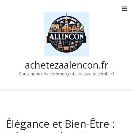
P
a
s
s
e
r
a
u
c
achetezaalencon.fr
o
Soutenons nos commerçants locaux, ensemble !
n
t
e
n
u
Élégance et Bien-Être :