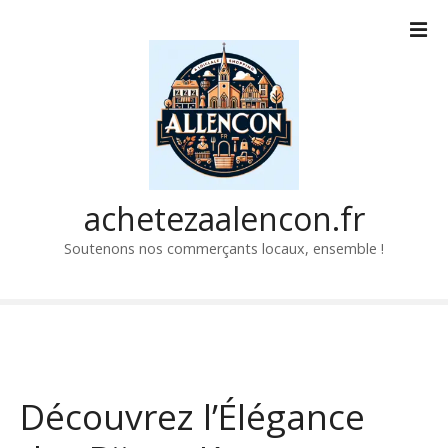
P
a
s
s
e
r
a
u
c
achetezaalencon.fr
o
Soutenons nos commerçants locaux, ensemble !
n
t
e
n
u
Découvrez l’Élégance