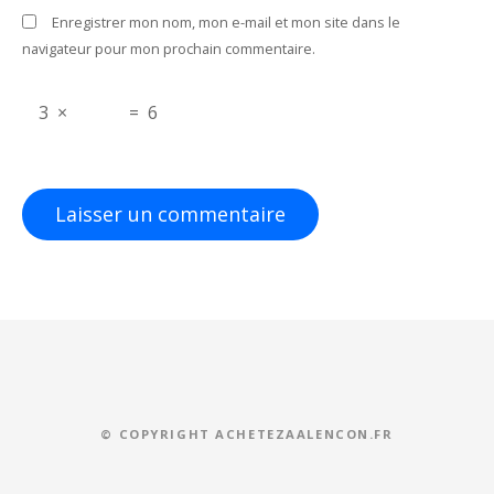
t
Enregistrer mon nom, mon e-mail et mon site dans le
i
navigateur pour mon prochain commentaire.
c
3
×
=
6
l
e
© COPYRIGHT ACHETEZAALENCON.FR