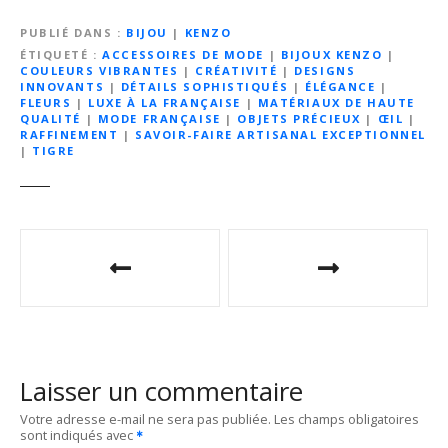
PUBLIÉ DANS
BIJOU
|
KENZO
ÉTIQUETÉ
ACCESSOIRES DE MODE
|
BIJOUX KENZO
|
COULEURS VIBRANTES
|
CRÉATIVITÉ
|
DESIGNS
INNOVANTS
|
DÉTAILS SOPHISTIQUÉS
|
ÉLÉGANCE
|
FLEURS
|
LUXE À LA FRANÇAISE
|
MATÉRIAUX DE HAUTE
QUALITÉ
|
MODE FRANÇAISE
|
OBJETS PRÉCIEUX
|
ŒIL
|
RAFFINEMENT
|
SAVOIR-FAIRE ARTISANAL EXCEPTIONNEL
|
TIGRE
N
a
v
i
Laisser un commentaire
g
Votre adresse e-mail ne sera pas publiée.
Les champs obligatoires
sont indiqués avec