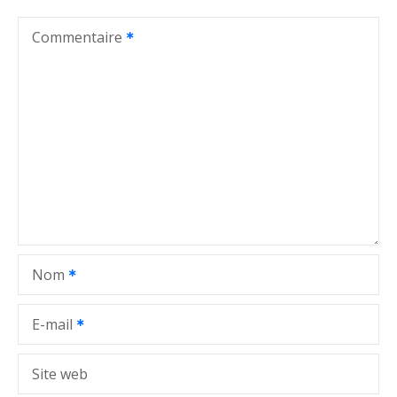
a
t
Commentaire
i
o
n
d
e
l
Nom
’
a
E-mail
r
Site web