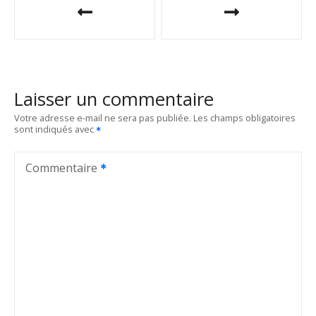
a
v
i
Laisser un commentaire
g
Votre adresse e-mail ne sera pas publiée.
Les champs obligatoires
sont indiqués avec
a
t
Commentaire
i
o
n
d
e