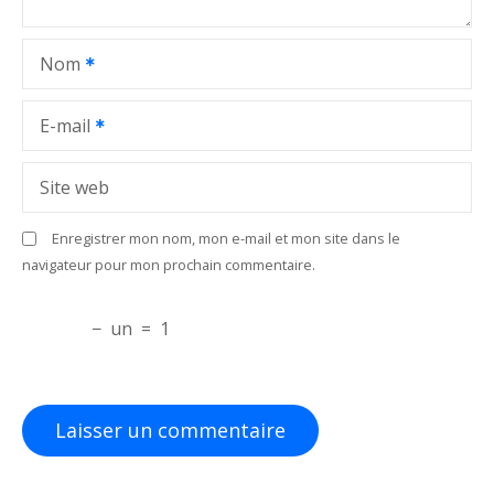
l
Nom
’
a
E-mail
r
Site web
t
Enregistrer mon nom, mon e-mail et mon site dans le
i
navigateur pour mon prochain commentaire.
c
−
un
=
1
l
e