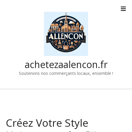
P
a
s
s
e
r
a
u
c
achetezaalencon.fr
o
Soutenons nos commerçants locaux, ensemble !
n
t
e
n
u
Créez Votre Style