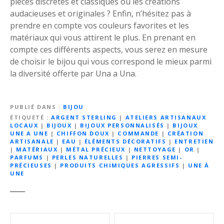
pièces discrètes et classiques ou les créations
audacieuses et originales ? Enfin, n’hésitez pas à
prendre en compte vos couleurs favorites et les
matériaux qui vous attirent le plus. En prenant en
compte ces différents aspects, vous serez en mesure
de choisir le bijou qui vous correspond le mieux parmi
la diversité offerte par Una a Una.
PUBLIÉ DANS
BIJOU
ÉTIQUETÉ
ARGENT STERLING
|
ATELIERS ARTISANAUX
LOCAUX
|
BIJOUX
|
BIJOUX PERSONNALISÉS
|
BIJOUX
UNE A UNE
|
CHIFFON DOUX
|
COMMANDE
|
CRÉATION
ARTISANALE
|
EAU
|
ÉLÉMENTS DÉCORATIFS
|
ENTRETIEN
|
MATÉRIAUX
|
MÉTAL PRÉCIEUX
|
NETTOYAGE
|
OR
|
PARFUMS
|
PERLES NATURELLES
|
PIERRES SEMI-
PRÉCIEUSES
|
PRODUITS CHIMIQUES AGRESSIFS
|
UNE À
UNE
N