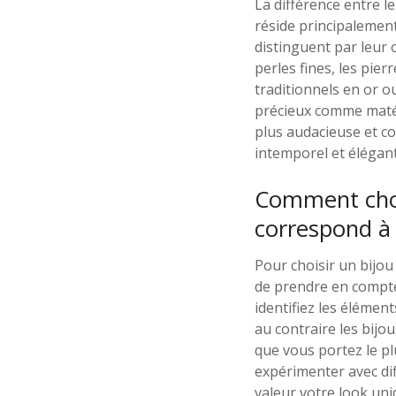
La différence entre l
réside principalement
distinguent par leur or
perles fines, les pie
traditionnels en or o
précieux comme matér
plus audacieuse et co
intemporel et élégant
Comment choi
correspond à 
Pour choisir un bijou
de prendre en compte
identifiez les élément
au contraire les bijo
que vous portez le pl
expérimenter avec dif
valeur votre look uni