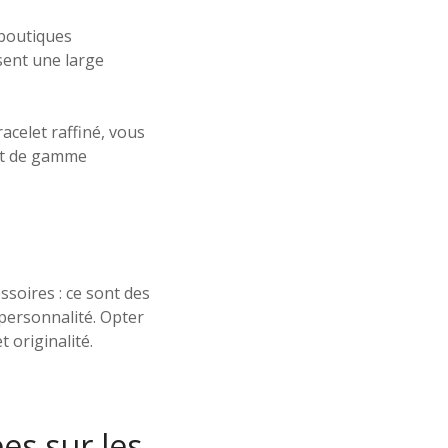
 boutiques
sent une large
acelet raffiné, vous
aut de gamme
soires : ce sont des
 personnalité. Opter
 originalité.
s sur les