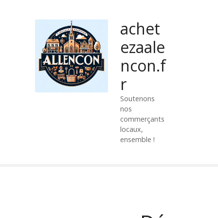
P
a
achet
s
s
ezaale
e
ncon.f
r
a
r
u
c
Soutenons
nos
o
commerçants
n
locaux,
t
ensemble !
e
n
u