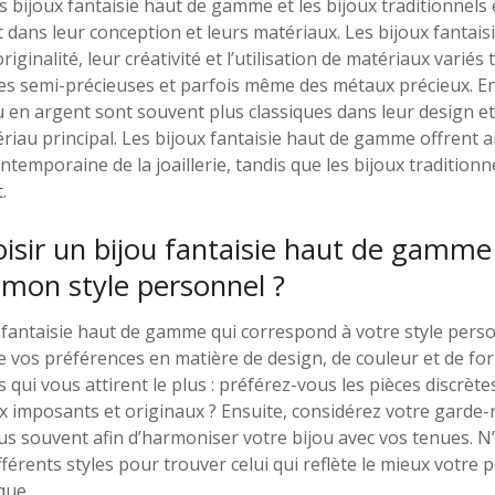
es bijoux fantaisie haut de gamme et les bijoux traditionnels
 dans leur conception et leurs matériaux. Les bijoux fantai
iginalité, leur créativité et l’utilisation de matériaux variés te
rres semi-précieuses et parfois même des métaux précieux. En
u en argent sont souvent plus classiques dans leur design et
iau principal. Les bijoux fantaisie haut de gamme offrent 
ntemporaine de la joaillerie, tandis que les bijoux tradition
.
sir un bijou fantaisie haut de gamme
mon style personnel ?
 fantaisie haut de gamme qui correspond à votre style personn
 vos préférences en matière de design, de couleur et de fo
s qui vous attirent le plus : préférez-vous les pièces discrèt
ux imposants et originaux ? Ensuite, considérez votre garde-
us souvent afin d’harmoniser votre bijou avec vos tenues. N
férents styles pour trouver celui qui reflète le mieux votre 
que.