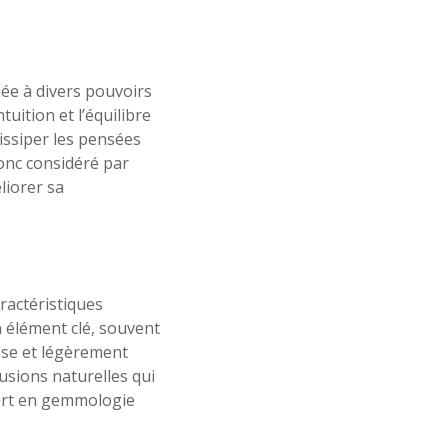
iée à divers pouvoirs
tuition et l’équilibre
dissiper les pensées
donc considéré par
iorer sa
aractéristiques
n élément clé, souvent
sse et légèrement
lusions naturelles qui
pert en gemmologie