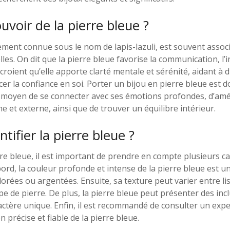
uvoir de la pierre bleue ?
ement connue sous le nom de lapis-lazuli, est souvent assoc
lles. On dit que la pierre bleue favorise la communication, l’in
croient qu’elle apporte clarté mentale et sérénité, aidant à 
cer la confiance en soi. Porter un bijou en pierre bleue est 
oyen de se connecter avec ses émotions profondes, d’amél
 et externe, ainsi que de trouver un équilibre intérieur.
ifier la pierre bleue ?
erre bleue, il est important de prendre en compte plusieurs c
abord, la couleur profonde et intense de la pierre bleue est u
rées ou argentées. Ensuite, sa texture peut varier entre li
pe de pierre. De plus, la pierre bleue peut présenter des inc
ractère unique. Enfin, il est recommandé de consulter un ex
n précise et fiable de la pierre bleue.