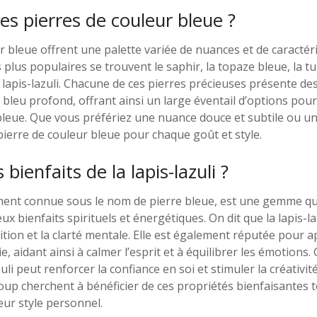
les pierres de couleur bleue ?
r bleue offrent une palette variée de nuances et de caractér
plus populaires se trouvent le saphir, la topaze bleue, la tu
e lapis-lazuli. Chacune de ces pierres précieuses présente des
au bleu profond, offrant ainsi un large éventail d’options pou
bleue. Que vous préfériez une nuance douce et subtile ou un
 pierre de couleur bleue pour chaque goût et style.
 bienfaits de la lapis-lazuli ?
lement connue sous le nom de pierre bleue, est une gemme qu
 bienfaits spirituels et énergétiques. On dit que la lapis-laz
ition et la clarté mentale. Elle est également réputée pour 
, aidant ainsi à calmer l’esprit et à équilibrer les émotions.
li peut renforcer la confiance en soi et stimuler la créativit
coup cherchent à bénéficier de ces propriétés bienfaisantes 
eur style personnel.