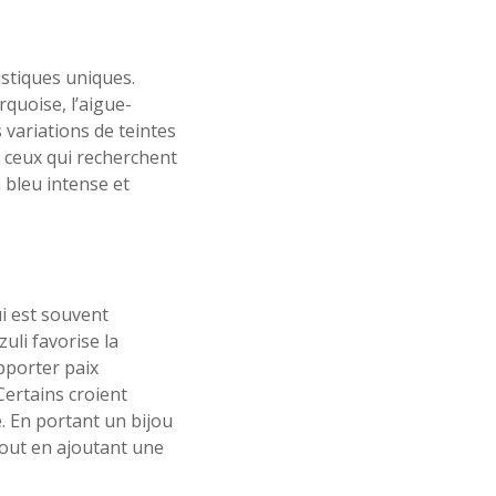
istiques uniques.
rquoise, l’aigue-
 variations de teintes
r ceux qui recherchent
 bleu intense et
i est souvent
uli favorise la
apporter paix
 Certains croient
é. En portant un bijou
tout en ajoutant une