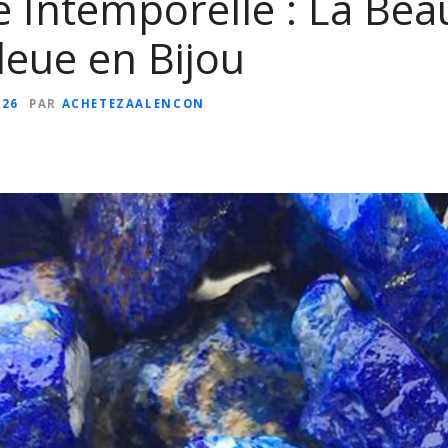
 Intemporelle : La Beau
leue en Bijou
026
PAR
ACHETEZAALENCON