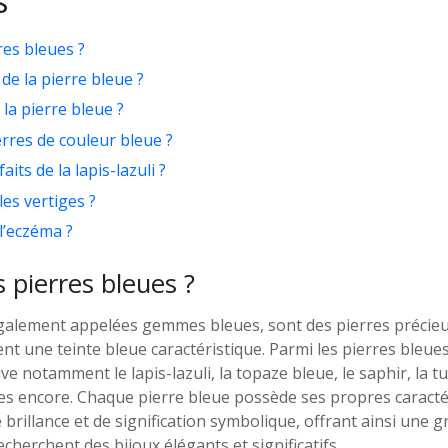
s
res bleues ?
de la pierre bleue ?
la pierre bleue ?
erres de couleur bleue ?
aits de la lapis-lazuli ?
les vertiges ?
l’eczéma ?
s pierres bleues ?
également appelées gemmes bleues, sont des pierres précie
nt une teinte bleue caractéristique. Parmi les pierres bleues
ve notamment le lapis-lazuli, la topaze bleue, le saphir, la tu
res encore. Chaque pierre bleue possède ses propres caracté
 brillance et de signification symbolique, offrant ainsi une g
cherchent des bijoux élégants et significatifs.