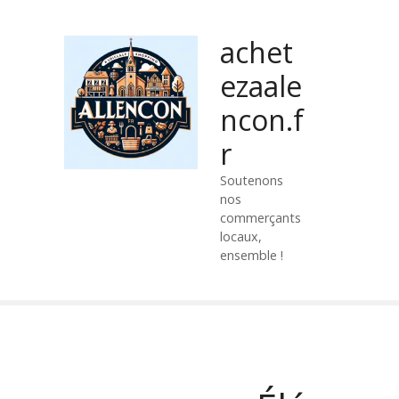
P
a
achet
s
s
ezaale
e
ncon.f
r
a
r
u
c
Soutenons
nos
o
commerçants
n
locaux,
t
ensemble !
e
n
u