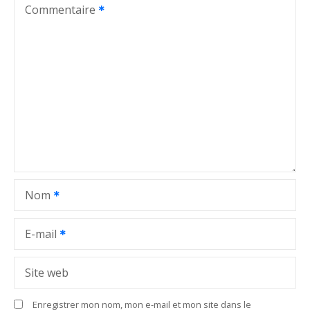
t
Commentaire
i
o
n
d
e
l
Nom
’
a
E-mail
r
Site web
t
Enregistrer mon nom, mon e-mail et mon site dans le