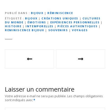
PUBLIÉ DANS
BIJOUX
|
RÉMINISCENCE
ÉTIQUETÉ
BIJOUX
|
CRÉATIONS UNIQUES
|
CULTURES
DU MONDE
|
ÉMOTIONS
|
EXPÉRIENCES PERSONNELLES
|
HISTOIRE
|
INTEMPORELLES
|
PIÈCES AUTHENTIQUES
|
REMINISCENCE BIJOUX
|
SOUVENIRS
|
VOYAGES
N
a
v
i
Laisser un commentaire
g
Votre adresse e-mail ne sera pas publiée.
Les champs obligatoires
sont indiqués avec
a