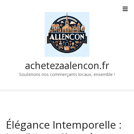
P
a
s
s
e
r
a
u
c
achetezaalencon.fr
o
Soutenons nos commerçants locaux, ensemble !
n
t
e
n
u
Élégance Intemporelle :