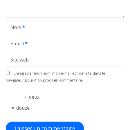
e
l
Nom
’
a
E-mail
r
Site web
t
Enregistrer mon nom, mon e-mail et mon site dans le
i
navigateur pour mon prochain commentaire.
c
×
deux
l
=
douze
e