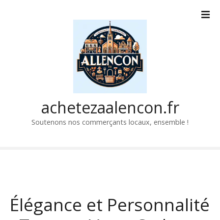
P
a
s
s
e
r
a
u
c
achetezaalencon.fr
o
Soutenons nos commerçants locaux, ensemble !
n
t
e
n
u
Élégance et Personnalité