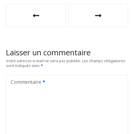
N
a
v
i
Laisser un commentaire
g
Votre adresse e-mail ne sera pas publiée.
Les champs obligatoires
sont indiqués avec
a
t
Commentaire
i
o
n
d