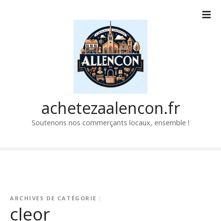
P
a
s
s
e
r
a
u
c
achetezaalencon.fr
o
Soutenons nos commerçants locaux, ensemble !
n
t
e
n
u
ARCHIVES DE CATÉGORIE :
cleor