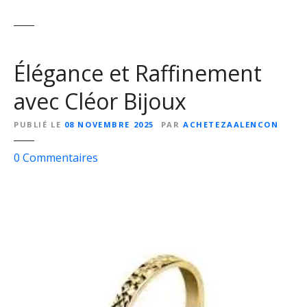
Élégance et Raffinement
avec Cléor Bijoux
PUBLIÉ LE
08 NOVEMBRE 2025
PAR
ACHETEZAALENCON
s
0
Commentaires
u
r
É
l
é
g
a
n
c