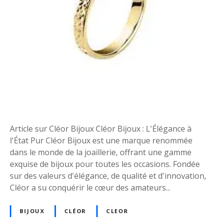
e
e
t
R
a
ff
i
n
e
m
e
Article sur Cléor Bijoux Cléor Bijoux : L'Élégance à
n
l'État Pur Cléor Bijoux est une marque renommée
t
dans le monde de la joaillerie, offrant une gamme
a
exquise de bijoux pour toutes les occasions. Fondée
v
sur des valeurs d'élégance, de qualité et d'innovation,
e
Cléor a su conquérir le cœur des amateurs...
c
C
BIJOUX
CLÉOR
CLEOR