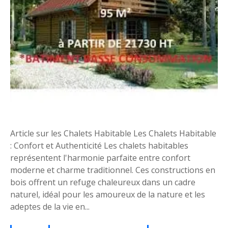
r
t
A
u
t
h
e
n
t
i
q
Article sur les Chalets Habitable Les Chalets Habitable
u
: Confort et Authenticité Les chalets habitables
e
représentent l'harmonie parfaite entre confort
d
moderne et charme traditionnel. Ces constructions en
e
bois offrent un refuge chaleureux dans un cadre
s
naturel, idéal pour les amoureux de la nature et les
C
adeptes de la vie en...
h