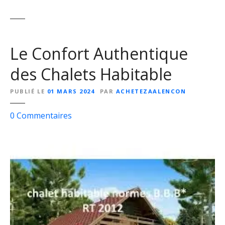
Le Confort Authentique
des Chalets Habitable
PUBLIÉ LE
01 MARS 2024
PAR
ACHETEZAALENCON
s
0
Commentaires
u
r
L
e
C
o
n
f
o