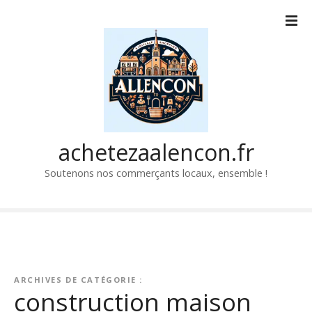
P
a
s
s
e
r
a
u
c
achetezaalencon.fr
o
Soutenons nos commerçants locaux, ensemble !
n
t
e
n
u
ARCHIVES DE CATÉGORIE :
construction maison