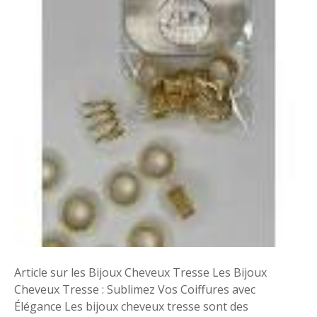
u
b
l
i
m
e
z
V
o
s
C
o
i
f
f
u
r
Article sur les Bijoux Cheveux Tresse Les Bijoux
e
Cheveux Tresse : Sublimez Vos Coiffures avec
s
Élégance Les bijoux cheveux tresse sont des