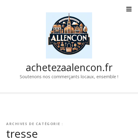
P
a
s
s
e
r
a
u
c
achetezaalencon.fr
o
Soutenons nos commerçants locaux, ensemble !
n
t
e
n
u
ARCHIVES DE CATÉGORIE :
tresse