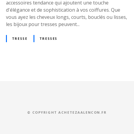
a
accessoires tendance qui ajoutent une touche
v
d'élégance et de sophistication à vos coiffures. Que
e
vous ayez les cheveux longs, courts, bouclés ou lisses,
c
les bijoux pour tresses peuvent...
l
e
TRESSE
TRESSES
s
B
i
j
o
u
x
C
h
e
© COPYRIGHT ACHETEZAALENCON.FR
v
e
u