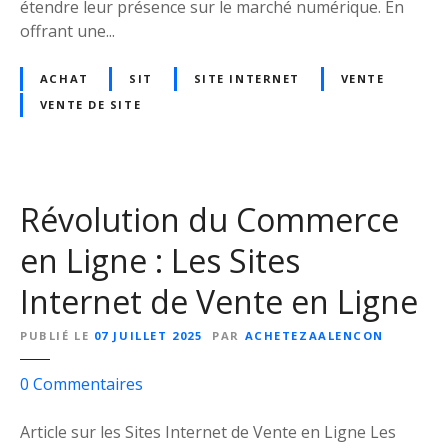
d
étendre leur présence sur le marché numérique. En
e
e
offrant une...
r
s
c
S
ACHAT
SIT
SITE INTERNET
VENTE
e
i
VENTE DE SITE
e
t
n
e
L
s
i
W
g
Révolution du Commerce
e
n
b
en Ligne : Les Sites
e
d
:
e
Internet de Vente en Ligne
S
V
i
e
PUBLIÉ LE
07 JUILLET 2025
PAR
ACHETEZAALENCON
t
n
e
s
0
Commentaires
t
d
u
e
e
r
Article sur les Sites Internet de Vente en Ligne Les
e
V