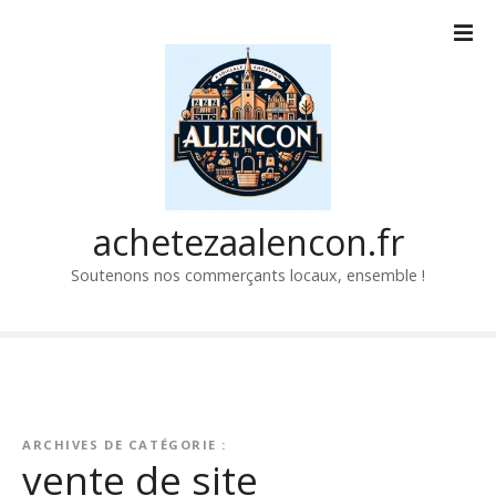
P
a
s
s
e
r
a
u
c
achetezaalencon.fr
o
Soutenons nos commerçants locaux, ensemble !
n
t
e
n
u
ARCHIVES DE CATÉGORIE :
vente de site