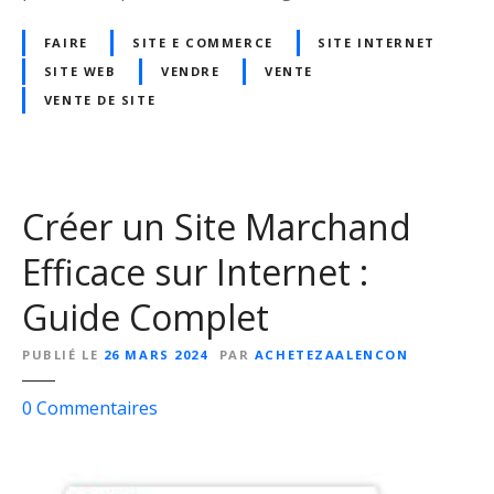
i
e
t
r
FAIRE
SITE E COMMERCE
SITE INTERNET
I
e
!
SITE WEB
VENDRE
VENTE
n
r
t
VENTE DE SITE
n
e
e
r
t
n
d
e
e
Créer un Site Marchand
t
V
Efficace sur Internet :
d
e
e
n
Guide Complet
V
t
e
e
PUBLIÉ LE
26 MARS 2024
PAR
ACHETEZAALENCON
n
e
t
n
s
0
Commentaires
e
L
u
E
i
r
ff
g
C