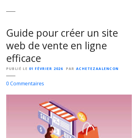
Guide pour créer un site
web de vente en ligne
efficace
PUBLIÉ LE
01 FÉVRIER 2026
PAR
ACHETEZAALENCON
s
0
Commentaires
u
r
G
u
i
d
e