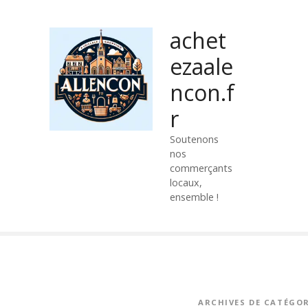
P
a
achet
s
s
ezaale
e
ncon.f
r
a
r
u
c
Soutenons
nos
o
commerçants
n
locaux,
t
ensemble !
e
n
u
ARCHIVES DE CATÉGOR