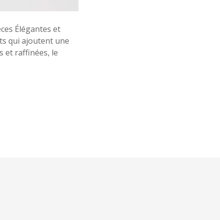
a
èces Élégantes et
ts qui ajoutent une
 et raffinées, le