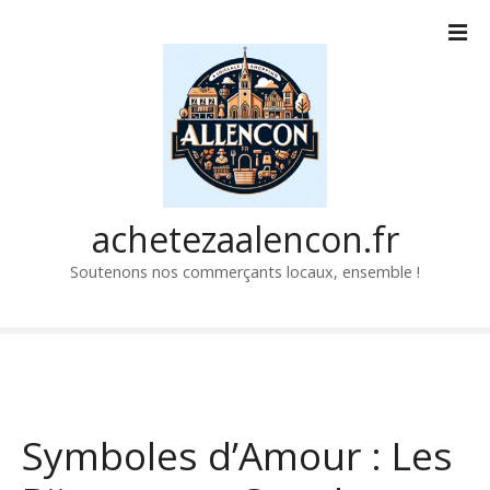
P
a
s
s
e
r
a
u
c
achetezaalencon.fr
o
Soutenons nos commerçants locaux, ensemble !
n
t
e
n
u
Symboles d’Amour : Les