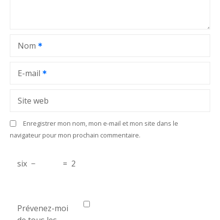
e
l
Nom
’
a
E-mail
r
Site web
t
Enregistrer mon nom, mon e-mail et mon site dans le
i
navigateur pour mon prochain commentaire.
c
six
−
=
2
l
e
Prévenez-moi