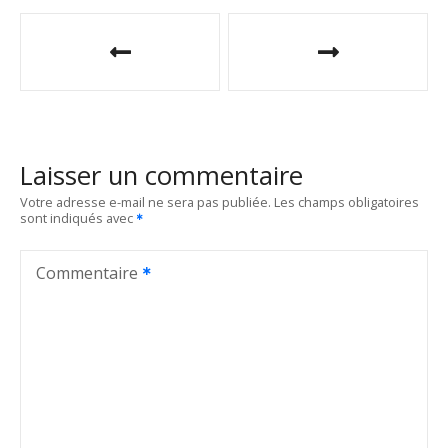
N
a
v
i
Laisser un commentaire
g
Votre adresse e-mail ne sera pas publiée.
Les champs obligatoires
sont indiqués avec
a
t
Commentaire
i
o
n
d