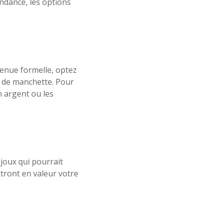
endance, les options
tenue formelle, optez
s de manchette. Pour
n argent ou les
bijoux qui pourrait
tront en valeur votre