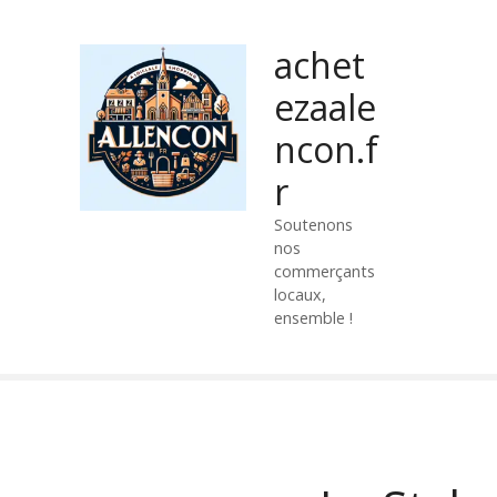
P
a
achet
s
s
ezaale
e
ncon.f
r
a
r
u
c
Soutenons
nos
o
commerçants
n
locaux,
t
ensemble !
e
n
u