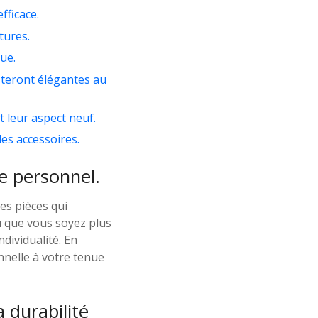
fficace.
tures.
ue.
esteront élégantes au
t leur aspect neuf.
des accessoires.
le personnel.
es pièces qui
ou que vous soyez plus
ndividualité. En
nnelle à votre tenue
 durabilité