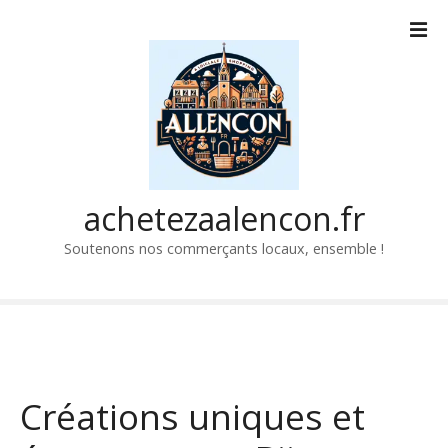
P
a
s
s
e
r
a
u
c
achetezaalencon.fr
o
Soutenons nos commerçants locaux, ensemble !
n
t
e
n
u
Créations uniques et