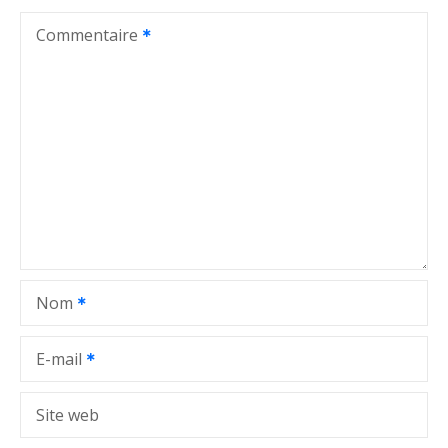
t
Commentaire
i
o
n
d
e
l
Nom
’
a
E-mail
r
Site web
t