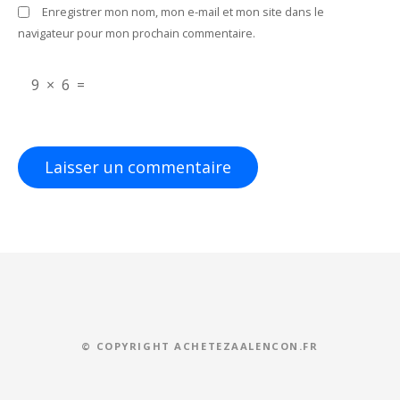
Enregistrer mon nom, mon e-mail et mon site dans le
i
navigateur pour mon prochain commentaire.
c
9
×
6
=
l
e
© COPYRIGHT ACHETEZAALENCON.FR