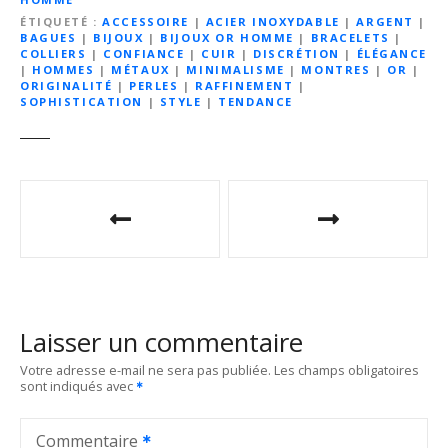
ÉTIQUETÉ
ACCESSOIRE
|
ACIER INOXYDABLE
|
ARGENT
|
BAGUES
|
BIJOUX
|
BIJOUX OR HOMME
|
BRACELETS
|
COLLIERS
|
CONFIANCE
|
CUIR
|
DISCRÉTION
|
ÉLÉGANCE
|
HOMMES
|
MÉTAUX
|
MINIMALISME
|
MONTRES
|
OR
|
ORIGINALITÉ
|
PERLES
|
RAFFINEMENT
|
SOPHISTICATION
|
STYLE
|
TENDANCE
N
a
v
i
Laisser un commentaire
g
Votre adresse e-mail ne sera pas publiée.
Les champs obligatoires
sont indiqués avec
a
t
Commentaire