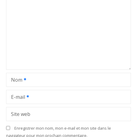
i
o
n
d
e
l
Nom
’
a
E-mail
r
Site web
t
Enregistrer mon nom, mon e-mail et mon site dans le
i
navigateur pour mon prochain commentaire.