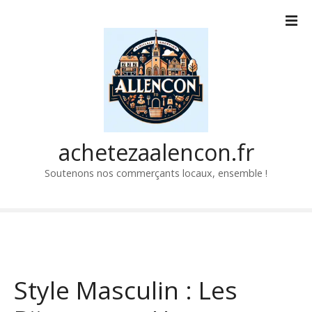
P
a
s
s
e
r
a
u
c
achetezaalencon.fr
o
Soutenons nos commerçants locaux, ensemble !
n
t
e
n
u
Style Masculin : Les