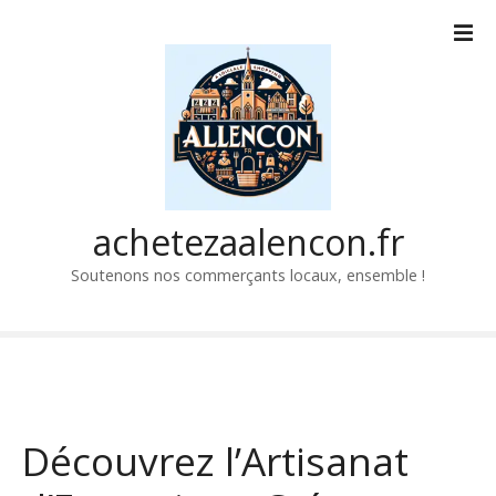
P
a
s
s
e
r
a
u
c
achetezaalencon.fr
o
Soutenons nos commerçants locaux, ensemble !
n
t
e
n
u
Découvrez l’Artisanat