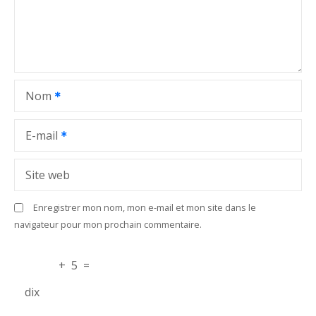
d
e
l
Nom
’
a
E-mail
r
Site web
t
Enregistrer mon nom, mon e-mail et mon site dans le
i
navigateur pour mon prochain commentaire.
c
+
5
=
l
dix
e