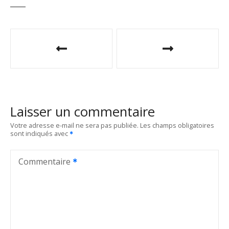
N
a
v
i
Laisser un commentaire
g
Votre adresse e-mail ne sera pas publiée.
Les champs obligatoires
sont indiqués avec
a
t
Commentaire
i
o
n