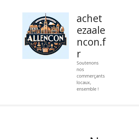
P
a
achet
s
s
ezaale
e
ncon.f
r
a
r
u
c
Soutenons
nos
o
commerçants
n
locaux,
t
ensemble !
e
n
u