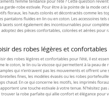
êtements femme tendance pour l’été ? Cette question revient
a garde-robe estivale. Pour être à la pointe de la mode cet ét
ifs floraux, les hauts colorés et décontractés comme les to
es pantalons fluides en lin ou en coton. Les accessoires tels
s à lacets sont également des incontournables pour compléter
 adoptez des pièces confortables, colorées et aérées pour r
ir des robes légères et confortables p
oisir des robes légères et confortables pour l’été, il est essen
 le coton, le lin ou la viscose qui permettent à la peau de 
t amples qui n’entravent pas les mouvements et offrent une 
 bretelles fines, les modèles évasés ou les robes portefeuill
mps chaud. En ce qui concerne les motifs, les imprimés florau
apportent une touche estivale à votre tenue. N’hésitez pas 
 trouver la robe parfaite qui allie confort et élégance pour 