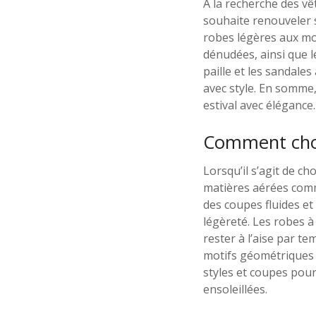
À la recherche des v
souhaite renouveler s
robes légères aux mot
dénudées, ainsi que l
paille et les sandale
avec style. En somme,
estival avec élégance.
Comment chois
Lorsqu’il s’agit de ch
matières aérées comme
des coupes fluides e
légèreté. Les robes à
rester à l’aise par te
motifs géométriques 
styles et coupes pour
ensoleillées.