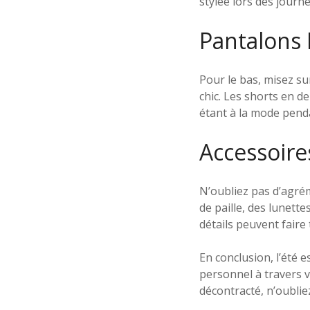
stylée lors des journé
Pantalons 
Pour le bas, misez s
chic. Les shorts en d
étant à la mode penda
Accessoire
N’oubliez pas d’agré
de paille, des lunette
détails peuvent faire 
En conclusion, l’été 
personnel à travers 
décontracté, n’oubliez