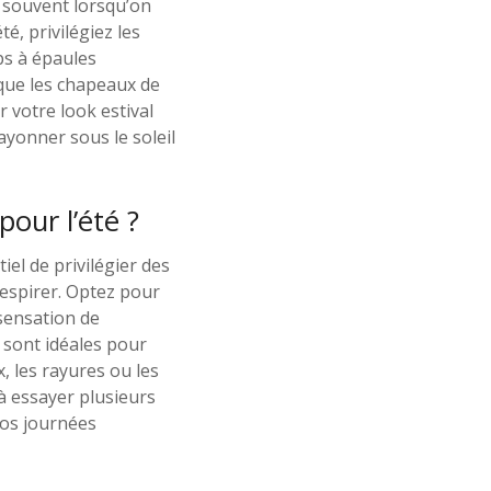
 souvent lorsqu’on
é, privilégiez les
ps à épaules
 que les chapeaux de
 votre look estival
ayonner sous le soleil
our l’été ?
tiel de privilégier des
respirer. Optez pour
sensation de
e sont idéales pour
x, les rayures ou les
à essayer plusieurs
vos journées