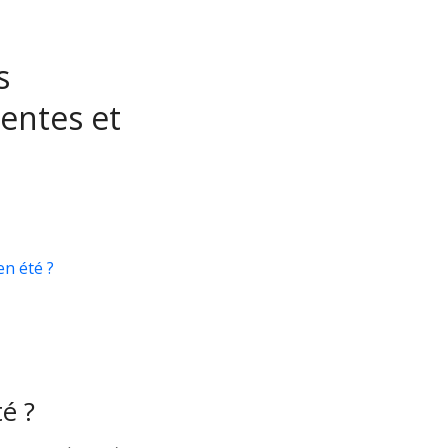
s
entes et
en été ?
é ?