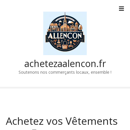
P
a
s
s
e
r
a
u
c
achetezaalencon.fr
o
Soutenons nos commerçants locaux, ensemble !
n
t
e
n
u
Achetez vos Vêtements