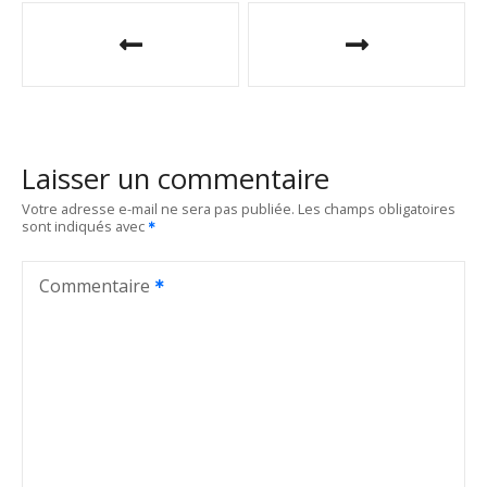
N
a
v
i
Laisser un commentaire
g
Votre adresse e-mail ne sera pas publiée.
Les champs obligatoires
sont indiqués avec
a
t
Commentaire
i
o
n
d