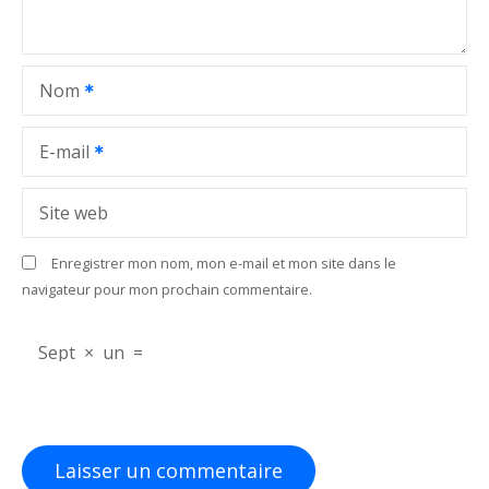
e
l
Nom
’
a
E-mail
r
Site web
t
Enregistrer mon nom, mon e-mail et mon site dans le
i
navigateur pour mon prochain commentaire.
c
Sept
×
un
=
l
e