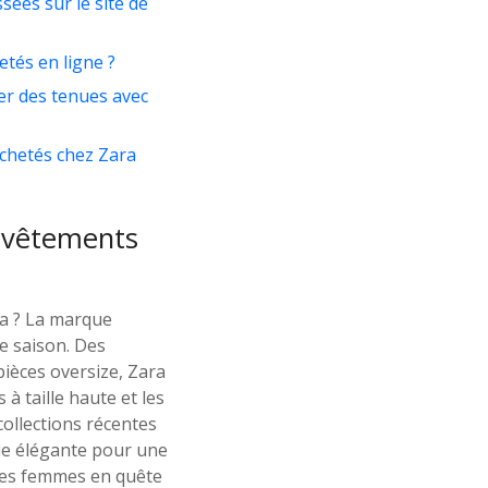
ées sur le site de
tés en ligne ?
ser des tenues avec
chetés chez Zara
e vêtements
ra ? La marque
e saison. Des
pièces oversize, Zara
à taille haute et les
ollections récentes
ue élégante pour une
 les femmes en quête