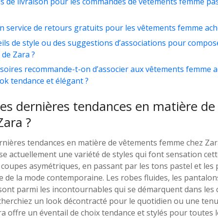
ais de livraison pour les commandes de vêtements femme pass
un service de retours gratuits pour les vêtements femme ache
seils de style ou des suggestions d’associations pour compo
de Zara ?
ssoires recommande-t-on d’associer aux vêtements femme a
ok tendance et élégant ?
les dernières tendances en matière d
ara ?
ernières tendances en matière de vêtements femme chez Za
 actuellement une variété de styles qui font sensation cett
coupes asymétriques, en passant par les tons pastel et les 
ce de la mode contemporaine. Les robes fluides, les pantalons 
sont parmi les incontournables qui se démarquent dans les c
cherchiez un look décontracté pour le quotidien ou une ten
ra offre un éventail de choix tendance et stylés pour toutes