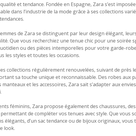
e, qualité et tendance. Fondée en Espagne, Zara s’est impos
ble dans l’industrie de la mode grâce à ses collections varié
 tendances.
emmes de Zara se distinguent par leur design élégant, leu
lité. Que vous recherchiez une tenue chic pour une soirée s
uotidien ou des pièces intemporelles pour votre garde-robe
s les styles et toutes les occasions.
s collections régulièrement renouvelées, suivant de près l
portant sa touche unique et reconnaissable. Des robes aux 
es manteaux et les accessoires, Zara sait s’adapter aux envie
.
ents féminins, Zara propose également des chaussures, des
permettant de compléter vos tenues avec style. Que vous so
ns élégants, d’un sac tendance ou de bijoux originaux, vous
e look.