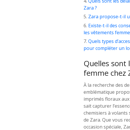
Quels sont les dél
Zara ?
Zara propose-t-il 
Existe-t-il des con
les vêtements femme 
Quels types d’acce
pour compléter un lo
Quelles sont 
femme chez Z
À la recherche des d
emblématique propose
imprimés floraux aux 
sait capturer l’essen
chemisiers à volants 
de Zara. Que vous re
occasion spéciale, Za