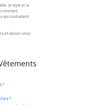
é, le style et la
i constant
s qui souhaitent
a et laissez-vous
 Vêtements
a ?
 Zara ?