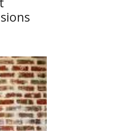
t
sions