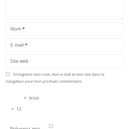
e
l
Nom
’
a
E-mail
r
Site web
t
Enregistrer mon nom, mon e-mail et mon site dans le
i
navigateur pour mon prochain commentaire.
c
+
trois
l
=
12
e
Prévenez-moi