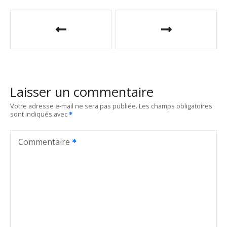
N
a
v
i
Laisser un commentaire
g
Votre adresse e-mail ne sera pas publiée.
Les champs obligatoires
sont indiqués avec
a
t
Commentaire
i
o
n
d