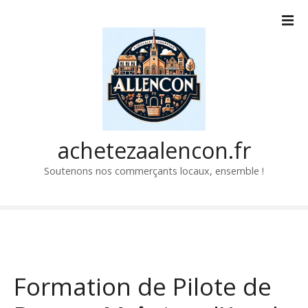
P
a
s
s
e
r
a
u
c
achetezaalencon.fr
o
Soutenons nos commerçants locaux, ensemble !
n
t
e
n
u
Formation de Pilote de