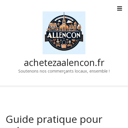
P
a
s
s
e
r
a
u
c
achetezaalencon.fr
o
Soutenons nos commerçants locaux, ensemble !
n
t
e
n
u
Guide pratique pour