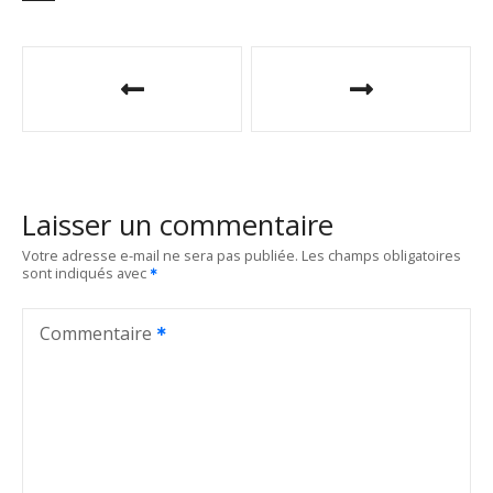
N
a
v
i
Laisser un commentaire
g
Votre adresse e-mail ne sera pas publiée.
Les champs obligatoires
sont indiqués avec
a
t
Commentaire
i
o
n