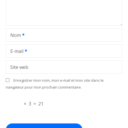
d
e
l
Nom
’
a
E-mail
r
Site web
t
Enregistrer mon nom, mon e-mail et mon site dans le
i
navigateur pour mon prochain commentaire.
c
×
3
=
21
l
e