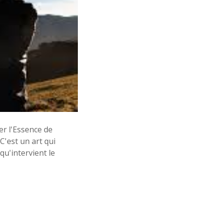
s
s
i
o
n
n
e
l
:
m
a
î
t
r
er l'Essence de
e
d
C'est un art qui
e
qu'intervient le
l
’
i
n
s
t
a
n