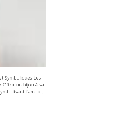
d
e
c
o
m
p
l
i
c
i
t
é
 et Symboliques Les
Offrir un bijou à sa
ymbolisant l'amour,