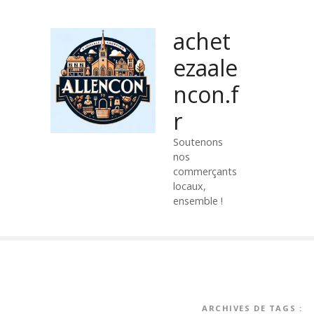
P
a
achet
s
s
ezaale
e
ncon.f
r
a
r
u
c
Soutenons
nos
o
commerçants
n
locaux,
t
ensemble !
e
n
u
ARCHIVES DE TAGS :