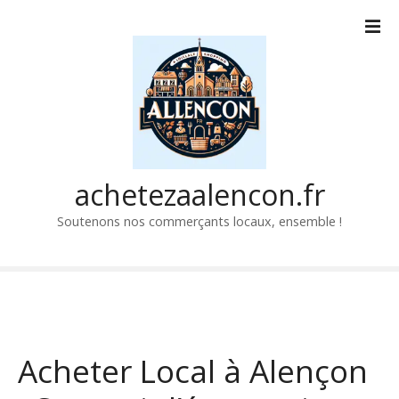
P
a
s
s
e
r
a
u
c
achetezaalencon.fr
o
Soutenons nos commerçants locaux, ensemble !
n
t
e
n
u
Acheter Local à Alençon