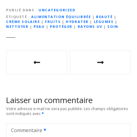
PUBLIÉ DANS
UNCATEGORIZED
ÉTIQUETÉ
ALIMENTATION ÉQUILIBRÉE
|
BEAUTÉ
|
CRÈME SOLAIRE
|
FRUITS
|
HYDRATER
|
LÉGUMES
|
NETTOYER
|
PEAU
|
PROTÉGER
|
RAYONS UV
|
SOIN
N
a
v
i
Laisser un commentaire
g
Votre adresse e-mail ne sera pas publiée.
Les champs obligatoires
sont indiqués avec
a
t
Commentaire