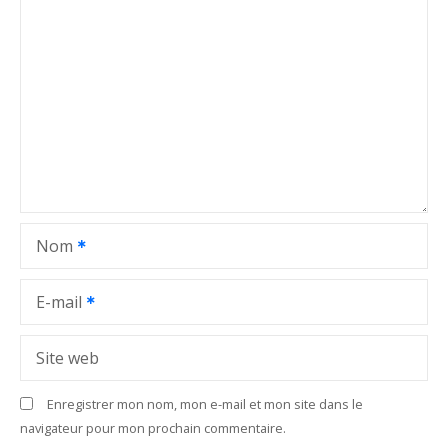
i
o
n
d
e
l
Nom
’
a
E-mail
r
Site web
t
Enregistrer mon nom, mon e-mail et mon site dans le
i
navigateur pour mon prochain commentaire.