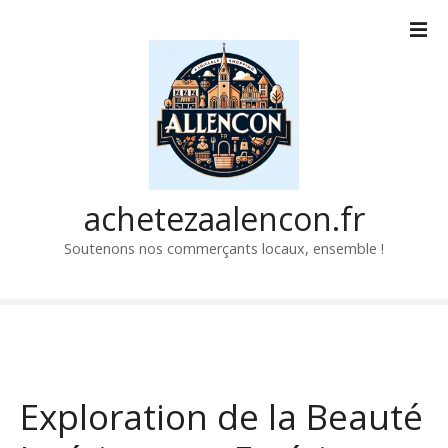
P
a
s
s
e
r
a
u
c
achetezaalencon.fr
o
Soutenons nos commerçants locaux, ensemble !
n
t
e
n
u
Exploration de la Beauté