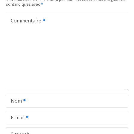
sont indiqués avec
a
t
Commentaire
i
o
n
d
e
l
Nom
’
a
E-mail
r