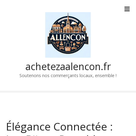
P
a
s
s
e
r
a
u
c
achetezaalencon.fr
o
Soutenons nos commerçants locaux, ensemble !
n
t
e
n
u
Élégance Connectée :