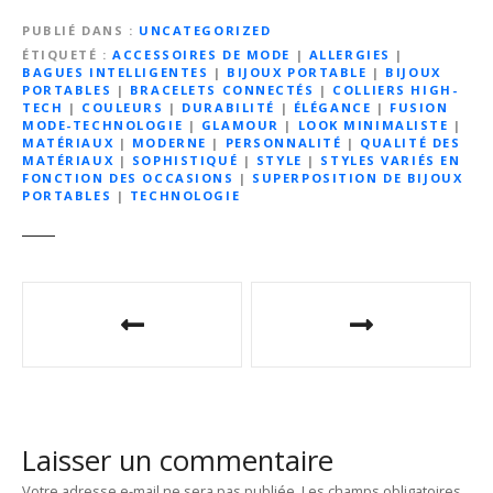
PUBLIÉ DANS
UNCATEGORIZED
ÉTIQUETÉ
ACCESSOIRES DE MODE
|
ALLERGIES
|
BAGUES INTELLIGENTES
|
BIJOUX PORTABLE
|
BIJOUX
PORTABLES
|
BRACELETS CONNECTÉS
|
COLLIERS HIGH-
TECH
|
COULEURS
|
DURABILITÉ
|
ÉLÉGANCE
|
FUSION
MODE-TECHNOLOGIE
|
GLAMOUR
|
LOOK MINIMALISTE
|
MATÉRIAUX
|
MODERNE
|
PERSONNALITÉ
|
QUALITÉ DES
MATÉRIAUX
|
SOPHISTIQUÉ
|
STYLE
|
STYLES VARIÉS EN
FONCTION DES OCCASIONS
|
SUPERPOSITION DE BIJOUX
PORTABLES
|
TECHNOLOGIE
N
a
v
i
Laisser un commentaire
g
Votre adresse e-mail ne sera pas publiée.
Les champs obligatoires