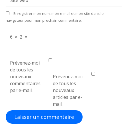
Site web
t
Enregistrer mon nom, mon e-mail et mon site dans le
i
navigateur pour mon prochain commentaire.
c
6
×
2
=
l
e
Prévenez-moi
de tous les
nouveaux
Prévenez-moi
commentaires
de tous les
par e-mail.
nouveaux
articles par e-
mail.