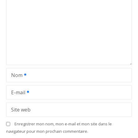
i
o
n
d
e
l
Nom
’
a
E-mail
r
Site web
t
Enregistrer mon nom, mon e-mail et mon site dans le
i
navigateur pour mon prochain commentaire.