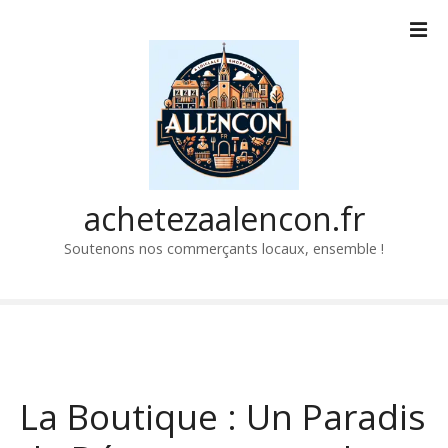
P
a
s
s
e
r
a
u
c
achetezaalencon.fr
o
Soutenons nos commerçants locaux, ensemble !
n
t
e
n
u
La Boutique : Un Paradis