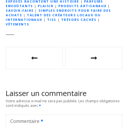
EXPOSÉS RACONTENT UNE HISTOIRE
|
PARFUMS
ENVOÛTANTS
|
PLAISIR
|
PRODUITS ARTISANAUX
|
SAVOIR-FAIRE
|
SIMPLES ENDROITS POUR FAIRE DES
ACHATS
|
TALENT DES CRÉATEURS LOCAUX OU
INTERNATIONAUX
|
TISS
|
TRÉSORS CACHÉS
|
VÊTEMENTS
N
a
v
i
Laisser un commentaire
g
Votre adresse e-mail ne sera pas publiée.
Les champs obligatoires
sont indiqués avec
a
t
Commentaire