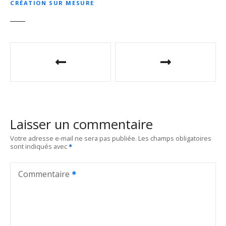
CRÉATION SUR MESURE
N
a
v
i
Laisser un commentaire
g
Votre adresse e-mail ne sera pas publiée.
Les champs obligatoires
sont indiqués avec
a
t
Commentaire
i
o