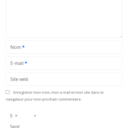
n
d
e
l
Nom
’
a
E-mail
r
Site web
t
Enregistrer mon nom, mon e-mail et mon site dans le
i
navigateur pour mon prochain commentaire.
c
5
+
=
l
Sept