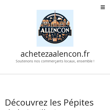
P
a
s
s
e
r
a
u
c
achetezaalencon.fr
o
Soutenons nos commerçants locaux, ensemble !
n
t
e
n
u
Découvrez les Pépites