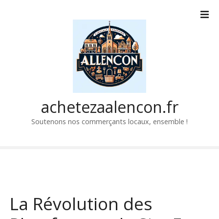
P
a
s
s
e
r
a
u
c
achetezaalencon.fr
o
Soutenons nos commerçants locaux, ensemble !
n
t
e
n
u
La Révolution des