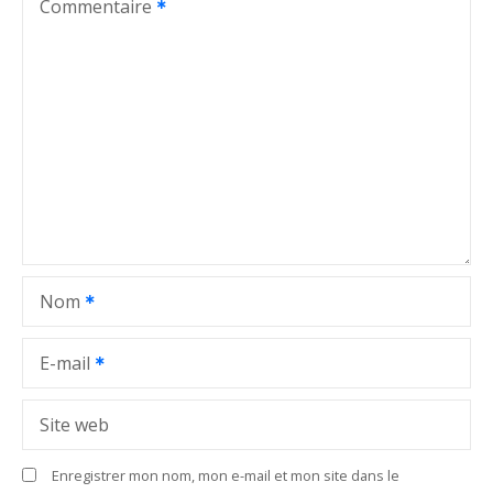
t
Commentaire
i
o
n
d
e
l
Nom
’
a
E-mail
r
Site web
t
Enregistrer mon nom, mon e-mail et mon site dans le