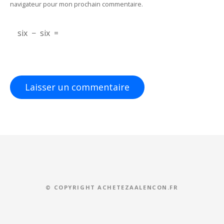
i
navigateur pour mon prochain commentaire.
c
six
−
six
=
l
e
© COPYRIGHT ACHETEZAALENCON.FR