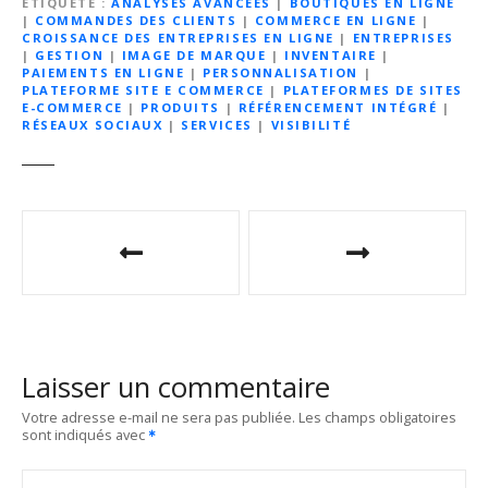
ÉTIQUETÉ
ANALYSES AVANCÉES
|
BOUTIQUES EN LIGNE
|
COMMANDES DES CLIENTS
|
COMMERCE EN LIGNE
|
CROISSANCE DES ENTREPRISES EN LIGNE
|
ENTREPRISES
|
GESTION
|
IMAGE DE MARQUE
|
INVENTAIRE
|
PAIEMENTS EN LIGNE
|
PERSONNALISATION
|
PLATEFORME SITE E COMMERCE
|
PLATEFORMES DE SITES
E-COMMERCE
|
PRODUITS
|
RÉFÉRENCEMENT INTÉGRÉ
|
RÉSEAUX SOCIAUX
|
SERVICES
|
VISIBILITÉ
N
a
v
i
Laisser un commentaire
g
Votre adresse e-mail ne sera pas publiée.
Les champs obligatoires
sont indiqués avec
a