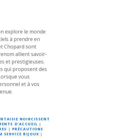
on explore le monde
tiels à prendre en
 et Chopard sont
enom allient savoir-
es et prestigieuses.
es qui proposent des
 Lorsque vous
ersonnel et à vos
tenue.
ANTAISIE NOIRCISSENT
MENTS D'ACCUEIL
|
UES
|
PRÉCAUTIONS
 SERVICE BIJOUX
|