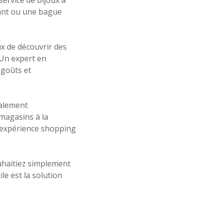
égant ou une bague
x de découvrir des
 Un expert en
 goûts et
galement
 magasins à la
ne expérience shopping
uhaitiez simplement
ile est la solution