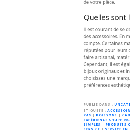
de votre pièce.
Quelles sont 
Il est courant de se
des accessoires. En ma
compte. Certaines ma
réputées pour leurs 
faire artisanal, matér
Cependant, il est ég
bijoux originaux et i
choisissez une marque
préférences esthétiqu
PUBLIÉ DANS
UNCAT
ÉTIQUETÉ
ACCESSOIR
PAS
|
BOISSONS
|
CAD
EXPÉRIENCE SHOPPIN
SIMPLES
|
PRODUITS 
SERVICE
|
SERVICE EN