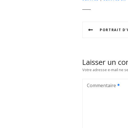
N
PORTRAIT D’UNE CRÉATRICE DE B
a
v
i
Laisser un c
g
Votre adresse e-mail ne se
a
Commentaire
t
i
o