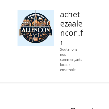
P
a
achet
s
s
ezaale
e
ncon.f
r
a
r
u
c
Soutenons
nos
o
commerçants
n
locaux,
t
ensemble !
e
n
u