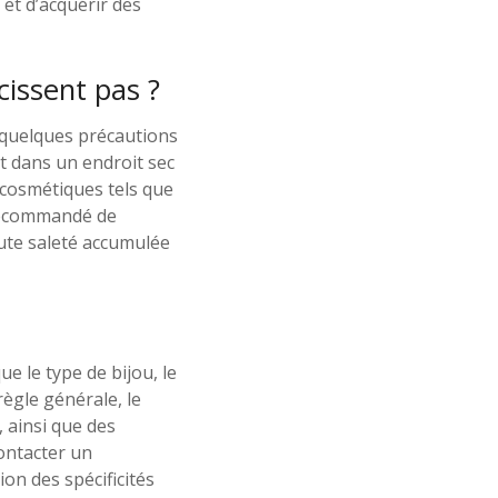
 et d’acquérir des
cissent pas ?
e quelques précautions
nt dans un endroit sec
ts cosmétiques tels que
 recommandé de
oute saleté accumulée
ue le type de bijou, le
 règle générale, le
, ainsi que des
ontacter un
on des spécificités