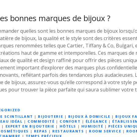
les bonnes marques de bijoux ?
 demander quelles sont les bonnes marques de bijoux lorsqu’
tière de bijoux, la qualité et le style sont des critères essen
rques renommées telles que Cartier, Tiffany & Co, Bulgari,
créations haut de gamme et intemporelles. Ces marques de r
iaux de qualité et design raffiné pour offrir des pièces uniqu
alement important d’explorer des marques plus confidentiell
nnovants, reflétant parfois des tendances plus audacieuses.
 de bijoux, assurez-vous qu’elle correspond à votre style p
es pour trouver la pièce parfaite qui saura sublimer votre 
EGORIZED
E SCINTILLANT
|
BIJOUTERIE
|
BIJOUX À DOMICILE
|
BIJOUX F
EAU IDÉAL
|
COMMODITÉ
|
CONFORT
|
ÉLÉGANCE
|
ÉTABLISSE
G
|
EXPERT EN BIJOUTERIE
|
HÔTELS
|
HUMIDITÉ
|
PIÈCES UNIQ
COSMÉTIQUES
|
REPAS
|
RESTAURANTS
|
ROOM SERVICE
|
ROOM
 CHAMBRE
|
TEMPS PRÉCIEUX