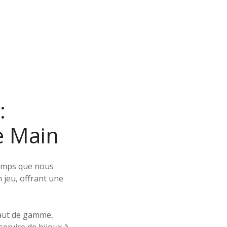
:
e Main
 temps que nous
n jeu, offrant une
haut de gamme,
service de bijoux à