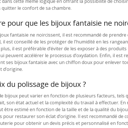
it dans cette même logique en offrant la possibilité de choisir
s quitter le confort de sa chambre.
 pour que les bijoux fantaisie ne noir
ijoux fantaisie ne noircissent, il est recommandé de prendr
, il est conseillé de les protéger de l’humidité en les rangea
De plus, il est préférable d’éviter de les exposer à des produi
ui peuvent accélérer le processus d’oxydation. Enfin, il est
t ses bijoux fantaisie avec un chiffon doux pour enlever t
t d’origine.
ix du polissage de bijoux ?
e bijoux peut varier en fonction de plusieurs facteurs, tels q
ait, son état actuel et la complexité du travail à effectuer. En
 être estimé en fonction de la taille et de la qualité du bijou
 pour restaurer son éclat d’origine. Il est recommandé de c
uterie pour obtenir un devis précis et personnalisé en foncti