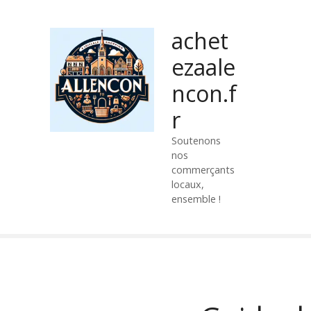
P
a
achet
s
s
ezaale
e
ncon.f
r
a
r
u
c
Soutenons
nos
o
commerçants
n
locaux,
t
ensemble !
e
n
u