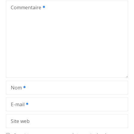
t
Commentaire
i
o
n
d
e
l
Nom
’
a
E-mail
r
Site web
t