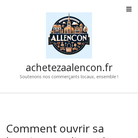
P
a
s
s
e
r
a
u
c
achetezaalencon.fr
o
Soutenons nos commerçants locaux, ensemble !
n
t
e
n
u
Comment ouvrir sa