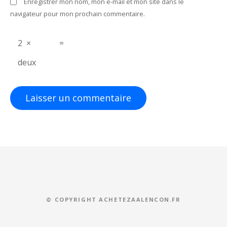
Enregistrer mon nom, mon e-mail et mon site dans le
i
navigateur pour mon prochain commentaire.
c
2
×
=
l
deux
e
© COPYRIGHT ACHETEZAALENCON.FR