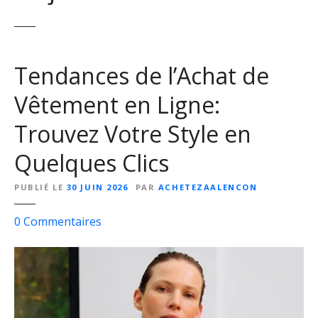
Tendances de l’Achat de
Vêtement en Ligne:
Trouvez Votre Style en
Quelques Clics
PUBLIÉ LE
30 JUIN 2026
PAR
ACHETEZAALENCON
s
0
Commentaires
u
r
T
e
n