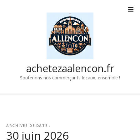
P
a
s
s
e
r
a
u
c
achetezaalencon.fr
o
Soutenons nos commerçants locaux, ensemble !
n
t
e
n
u
ARCHIVES DE DATE :
30 juin 2026