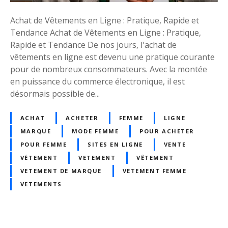
t
e
Achat de Vêtements en Ligne : Pratique, Rapide et
m
Tendance Achat de Vêtements en Ligne : Pratique,
e
Rapide et Tendance De nos jours, l'achat de
n
vêtements en ligne est devenu une pratique courante
t
pour de nombreux consommateurs. Avec la montée
e
en puissance du commerce électronique, il est
n
désormais possible de...
L
i
ACHAT
ACHETER
FEMME
LIGNE
g
MARQUE
MODE FEMME
POUR ACHETER
n
POUR FEMME
SITES EN LIGNE
VENTE
e
VÉTEMENT
VETEMENT
VÊTEMENT
:
VETEMENT DE MARQUE
VETEMENT FEMME
T
VETEMENTS
r
o
u
v