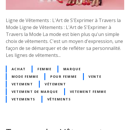
V
l
ê
a
t
N
Ligne de Vêtements : L'Art de S'Exprimer à Travers la
e
o
Mode Ligne de Vêtements : L'Art de S'Exprimer à
m
u
Travers la Mode La mode est bien plus qu'un simple
e
v
choix de vêtements. C'est un moyen d'expression, une
n
e
façon de se démarquer et de refléter sa personnalité.
t
l
Les lignes de vêtements...
F
l
e
e
ACHAT
FEMME
MARQUE
m
L
MODE FEMME
POUR FEMME
VENTE
m
i
VETEMENT
VÉTEMENT
e
g
VETEMENT DE MARQUE
VETEMENT FEMME
n
VETEMENTS
VÊTEMENTS
e
d
e
V
ê