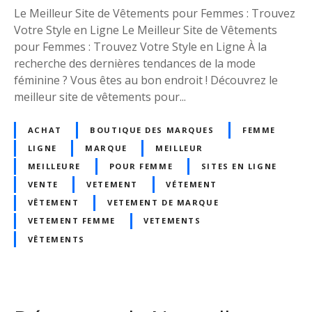
n
r
Le Meilleur Site de Vêtements pour Femmes : Trouvez
e
T
Votre Style en Ligne Le Meilleur Site de Vêtements
!
r
pour Femmes : Trouvez Votre Style en Ligne À la
o
recherche des dernières tendances de la mode
u
féminine ? Vous êtes au bon endroit ! Découvrez le
v
meilleur site de vêtements pour...
e
z
ACHAT
BOUTIQUE DES MARQUES
FEMME
V
LIGNE
MARQUE
MEILLEUR
o
MEILLEURE
POUR FEMME
SITES EN LIGNE
t
VENTE
VETEMENT
VÉTEMENT
r
VÊTEMENT
VETEMENT DE MARQUE
e
VETEMENT FEMME
VETEMENTS
S
VÊTEMENTS
t
y
l
e