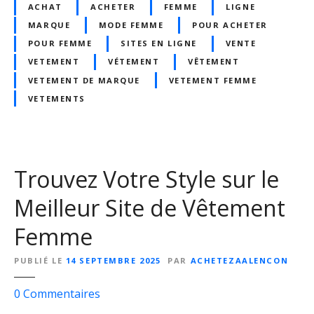
u
ACHAT
ACHETER
FEMME
LIGNE
v
MARQUE
MODE FEMME
POUR ACHETER
e
POUR FEMME
SITES EN LIGNE
VENTE
z
VETEMENT
VÉTEMENT
VÊTEMENT
V
VETEMENT DE MARQUE
VETEMENT FEMME
o
VETEMENTS
t
r
e
S
Trouvez Votre Style sur le
t
y
Meilleur Site de Vêtement
l
e
Femme
e
n
PUBLIÉ LE
14 SEPTEMBRE 2025
PAR
ACHETEZAALENCON
L
i
s
0
Commentaires
g
u