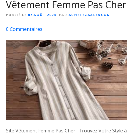
Vêtement Femme Pas Cher
n
e
e
n
PUBLIÉ LE
07 AOÛT 2024
PAR
ACHETEZAALENCON
r
t
F
s
0
Commentaires
e
u
m
r
m
T
e
r
P
o
a
u
s
v
C
e
h
z
e
V
r
o
t
r
e
Site Vêtement Femme Pas Cher : Trouvez Votre Style à