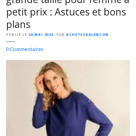
n
petit prix : Astuces et bons
S
i
plans
t
e
PUBLIÉ LE
24 MAI 2024
PAR
ACHETEZAALENCON
d
e
s
0
Commentaires
V
u
ê
r
t
T
e
r
m
o
e
u
n
v
t
e
F
r
e
d
m
e