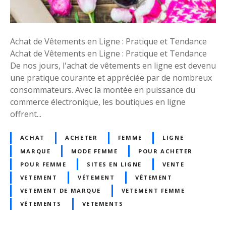
q
t
u
i
e
q
s
u
Achat de Vêtements en Ligne : Pratique et Tendance
C
e
Achat de Vêtements en Ligne : Pratique et Tendance
l
p
De nos jours, l'achat de vêtements en ligne est devenu
i
o
une pratique courante et appréciée par de nombreux
c
u
consommateurs. Avec la montée en puissance du
s
r
commerce électronique, les boutiques en ligne
l
offrent...
’
A
ACHAT
ACHETER
FEMME
LIGNE
c
MARQUE
MODE FEMME
POUR ACHETER
h
POUR FEMME
SITES EN LIGNE
VENTE
a
VETEMENT
VÉTEMENT
VÊTEMENT
t
VETEMENT DE MARQUE
VETEMENT FEMME
d
VÊTEMENTS
VETEMENTS
e
V