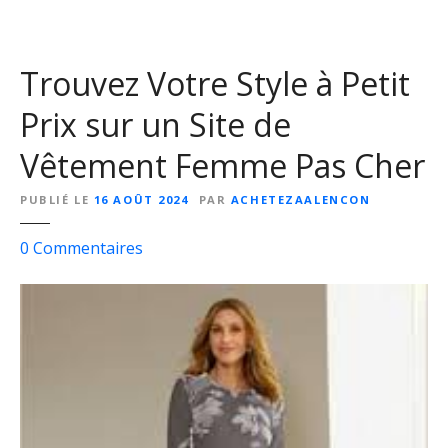
e
m
m
Trouvez Votre Style à Petit
e
E
Prix sur un Site de
n
c
Vêtement Femme Pas Cher
e
i
PUBLIÉ LE
16 AOÛT 2024
PAR
ACHETEZAALENCON
n
t
s
0
Commentaires
e
u
à
r
P
T
e
r
t
o
i
u
t
v
P
e