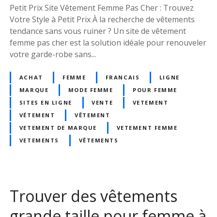
S
Petit Prix Site Vêtement Femme Pas Cher : Trouvez
t
Votre Style à Petit Prix À la recherche de vêtements
y
tendance sans vous ruiner ? Un site de vêtement
l
femme pas cher est la solution idéale pour renouveler
e
votre garde-robe sans...
à
P
ACHAT
FEMME
FRANCAIS
LIGNE
e
MARQUE
MODE FEMME
POUR FEMME
t
SITES EN LIGNE
VENTE
VETEMENT
i
VÉTEMENT
VÊTEMENT
t
VETEMENT DE MARQUE
VETEMENT FEMME
P
VETEMENTS
VÊTEMENTS
r
i
x
s
u
Trouver des vêtements
r
grande taille pour femme à
u