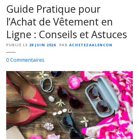
Guide Pratique pour
e
z
l’Achat de Vêtement en
V
o
Ligne : Conseils et Astuces
t
r
PUBLIÉ LE
28 JUIN 2026
PAR
ACHETEZAALENCON
e
S
s
0
Commentaires
t
u
y
r
l
G
e
u
e
i
n
d
Q
e
u
P
e
r
l
a