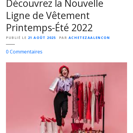
Découvrez la Nouvelle
s
u
Ligne de Vêtement
r
l
Printemps-Été 2022
e
M
PUBLIÉ LE
21 AOÛT 2025
PAR
ACHETEZAALENCON
e
i
s
0
Commentaires
l
u
l
r
e
D
u
é
r
c
S
o
i
u
t
v
e
r
d
e
e
z