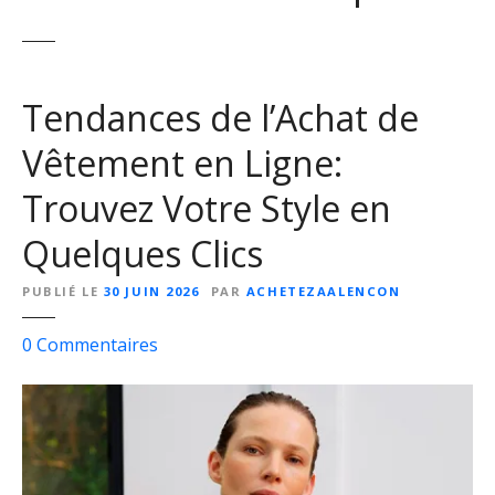
Tendances de l’Achat de
Vêtement en Ligne:
Trouvez Votre Style en
Quelques Clics
PUBLIÉ LE
30 JUIN 2026
PAR
ACHETEZAALENCON
s
0
Commentaires
u
r
T
e
n