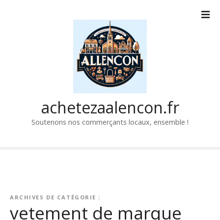
P
a
s
s
e
r
a
u
c
achetezaalencon.fr
o
Soutenons nos commerçants locaux, ensemble !
n
t
e
n
u
ARCHIVES DE CATÉGORIE :
vetement de marque