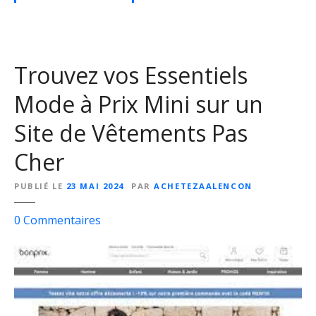
l
l
e
p
Trouvez vos Essentiels
o
u
Mode à Prix Mini sur un
r
f
Site de Vêtements Pas
e
Cher
m
m
PUBLIÉ LE
23 MAI 2024
PAR
ACHETEZAALENCON
e
à
s
0
Commentaires
p
u
e
r
t
T
i
r
t
o
p