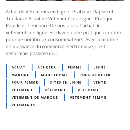
t
e
Achat de Vêtements en Ligne : Pratique, Rapide et
m
Tendance Achat de Vêtements en Ligne : Pratique,
e
Rapide et Tendance De nos jours, l'achat de
n
vêtements en ligne est devenu une pratique courante
t
pour de nombreux consommateurs. Avec la montée
e
en puissance du commerce électronique, il est
n
désormais possible de...
L
i
ACHAT
ACHETER
FEMME
LIGNE
g
MARQUE
MODE FEMME
POUR ACHETER
n
POUR FEMME
SITES EN LIGNE
VENTE
e
VÉTEMENT
VÊTEMENT
VETEMENT
:
VETEMENT DE MARQUE
VETEMENT FEMME
T
VETEMENTS
r
o
u
v