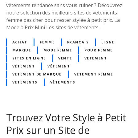
vêtements tendance sans vous ruiner ? Découvrez
o
i
notre sélection des meilleurs sites de vêtements
k
x
femme pas cher pour rester stylée à petit prix. La
É
s
Mode à Prix Mini Les sites de vêtements...
l
u
é
r
ACHAT
FEMME
FRANCAIS
LIGNE
g
u
a
MARQUE
MODE FEMME
POUR FEMME
n
n
S
SITES EN LIGNE
VENTE
VETEMENT
t
i
VÉTEMENT
VÊTEMENT
s
t
VETEMENT DE MARQUE
VETEMENT FEMME
a
e
VETEMENTS
VÊTEMENTS
n
d
s
e
S
V
e
ê
Trouvez Votre Style à Petit
R
t
u
e
Prix sur un Site de
i
m