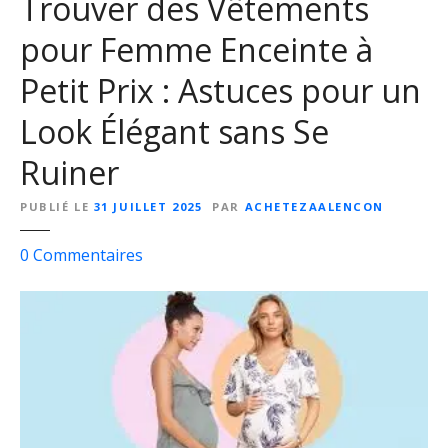
Trouver des Vêtements
t
pour Femme Enceinte à
e
m
Petit Prix : Astuces pour un
e
n
Look Élégant sans Se
t
Ruiner
P
r
PUBLIÉ LE
31 JUILLET 2025
PAR
ACHETEZAALENCON
i
n
s
0
Commentaires
t
u
e
r
m
T
p
r
s
o
-
u
É
v
t
e