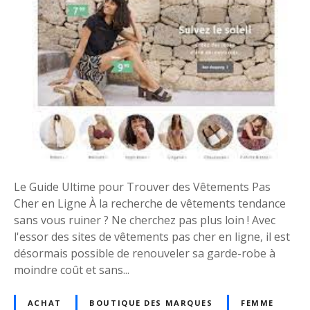
u
r
v
i
e
x
z
:
v
A
o
s
s
t
E
u
s
c
s
e
e
s
Le Guide Ultime pour Trouver des Vêtements Pas
n
e
Cher en Ligne À la recherche de vêtements tendance
t
t
sans vous ruiner ? Ne cherchez pas plus loin ! Avec
i
b
l'essor des sites de vêtements pas cher en ligne, il est
e
o
désormais possible de renouveler sa garde-robe à
l
n
moindre coût et sans...
s
s
M
p
o
ACHAT
BOUTIQUE DES MARQUES
FEMME