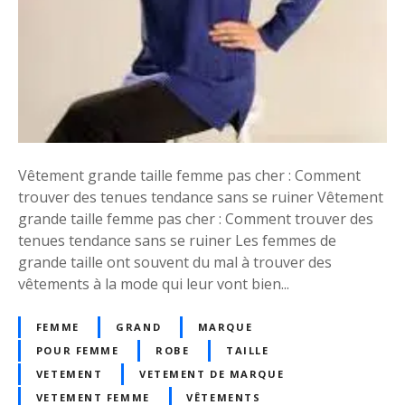
m
s
e
v
P
ê
a
t
s
e
C
m
h
e
e
n
r
t
Vêtement grande taille femme pas cher : Comment
s
trouver des tenues tendance sans se ruiner Vêtement
g
grande taille femme pas cher : Comment trouver des
r
tenues tendance sans se ruiner Les femmes de
a
grande taille ont souvent du mal à trouver des
n
vêtements à la mode qui leur vont bien...
d
e
FEMME
GRAND
MARQUE
t
POUR FEMME
ROBE
TAILLE
a
VETEMENT
VETEMENT DE MARQUE
i
VETEMENT FEMME
VÊTEMENTS