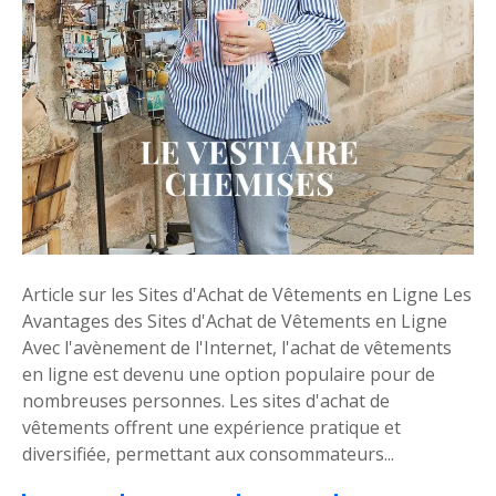
A
e
c
i
h
l
a
s
t
e
d
t
e
A
V
s
ê
t
t
u
e
c
m
Article sur les Sites d'Achat de Vêtements en Ligne Les
e
e
Avantages des Sites d'Achat de Vêtements en Ligne
s
n
Avec l'avènement de l'Internet, l'achat de vêtements
t
en ligne est devenu une option populaire pour de
:
nombreuses personnes. Les sites d'achat de
T
vêtements offrent une expérience pratique et
r
diversifiée, permettant aux consommateurs...
o