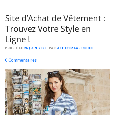
ê
t
Site d’Achat de Vêtement :
e
m
Trouvez Votre Style en
e
n
Ligne !
t
e
PUBLIÉ LE
26 JUIN 2026
PAR
ACHETEZAALENCON
n
L
s
0
Commentaires
i
u
g
r
n
S
e
i
:
t
C
e
o
d
n
’
s