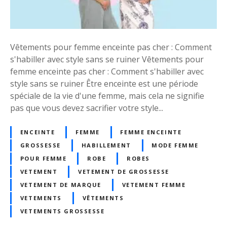
é
r
2
d
0
e
2
Vêtements pour femme enceinte pas cher : Comment
s
2
s'habiller avec style sans se ruiner Vêtements pour
V
femme enceinte pas cher : Comment s'habiller avec
ê
style sans se ruiner Être enceinte est une période
t
spéciale de la vie d'une femme, mais cela ne signifie
e
pas que vous devez sacrifier votre style...
m
e
n
ENCEINTE
FEMME
FEMME ENCEINTE
t
GROSSESSE
HABILLEMENT
MODE FEMME
s
POUR FEMME
ROBE
ROBES
p
VETEMENT
VETEMENT DE GROSSESSE
o
VETEMENT DE MARQUE
VETEMENT FEMME
u
VETEMENTS
VÊTEMENTS
r
VETEMENTS GROSSESSE
F