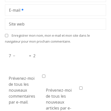
’
a
E-mail
r
Site web
t
Enregistrer mon nom, mon e-mail et mon site dans le
i
navigateur pour mon prochain commentaire.
c
7
−
=
2
l
e
Prévenez-moi
de tous les
nouveaux
Prévenez-moi
commentaires
de tous les
par e-mail.
nouveaux
articles par e-