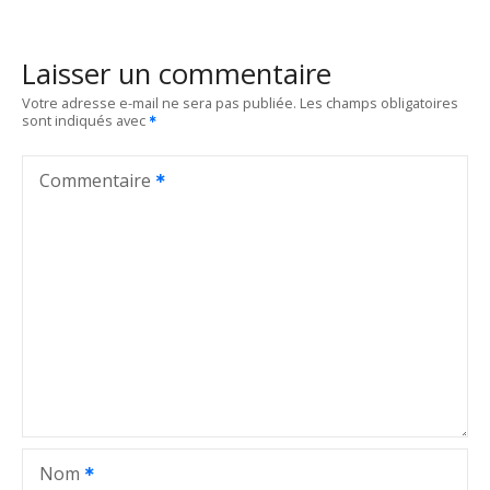
v
i
Laisser un commentaire
g
Votre adresse e-mail ne sera pas publiée.
Les champs obligatoires
sont indiqués avec
a
t
Commentaire
i
o
n
d
e
l
Nom