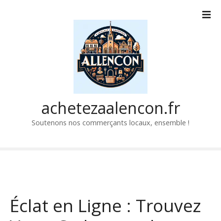
P
a
s
s
e
r
a
u
c
achetezaalencon.fr
o
Soutenons nos commerçants locaux, ensemble !
n
t
e
n
u
Éclat en Ligne : Trouvez