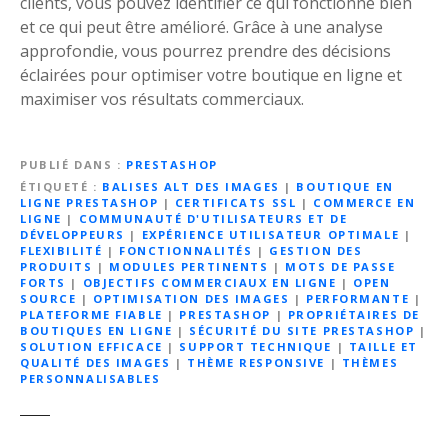
clients, vous pouvez identifier ce qui fonctionne bien
et ce qui peut être amélioré. Grâce à une analyse
approfondie, vous pourrez prendre des décisions
éclairées pour optimiser votre boutique en ligne et
maximiser vos résultats commerciaux.
PUBLIÉ DANS
PRESTASHOP
ÉTIQUETÉ
BALISES ALT DES IMAGES
|
BOUTIQUE EN
LIGNE PRESTASHOP
|
CERTIFICATS SSL
|
COMMERCE EN
LIGNE
|
COMMUNAUTÉ D'UTILISATEURS ET DE
DÉVELOPPEURS
|
EXPÉRIENCE UTILISATEUR OPTIMALE
|
FLEXIBILITÉ
|
FONCTIONNALITÉS
|
GESTION DES
PRODUITS
|
MODULES PERTINENTS
|
MOTS DE PASSE
FORTS
|
OBJECTIFS COMMERCIAUX EN LIGNE
|
OPEN
SOURCE
|
OPTIMISATION DES IMAGES
|
PERFORMANTE
|
PLATEFORME FIABLE
|
PRESTASHOP
|
PROPRIÉTAIRES DE
BOUTIQUES EN LIGNE
|
SÉCURITÉ DU SITE PRESTASHOP
|
SOLUTION EFFICACE
|
SUPPORT TECHNIQUE
|
TAILLE ET
QUALITÉ DES IMAGES
|
THÈME RESPONSIVE
|
THÈMES
PERSONNALISABLES