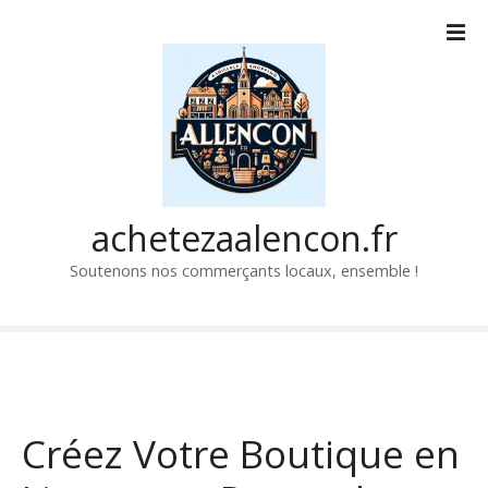
P
a
s
s
e
r
a
u
c
achetezaalencon.fr
o
Soutenons nos commerçants locaux, ensemble !
n
t
e
n
u
Créez Votre Boutique en