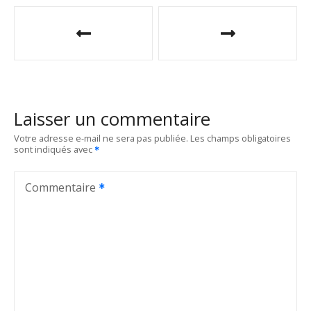
N
a
v
i
Laisser un commentaire
g
Votre adresse e-mail ne sera pas publiée.
Les champs obligatoires
sont indiqués avec
a
t
Commentaire
i
o
n
d