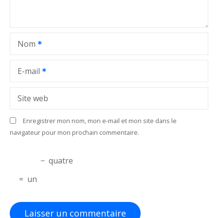
e
l
Nom
’
a
E-mail
r
Site web
t
Enregistrer mon nom, mon e-mail et mon site dans le
i
navigateur pour mon prochain commentaire.
c
−
quatre
l
=
un
e