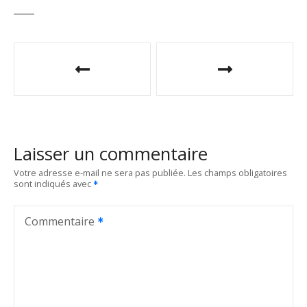
N
a
v
i
Laisser un commentaire
g
Votre adresse e-mail ne sera pas publiée.
Les champs obligatoires
sont indiqués avec
a
t
Commentaire
i
o
n