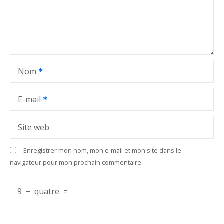
d
e
l
Nom
’
a
E-mail
r
Site web
t
Enregistrer mon nom, mon e-mail et mon site dans le
i
navigateur pour mon prochain commentaire.
c
9
−
quatre
=
l