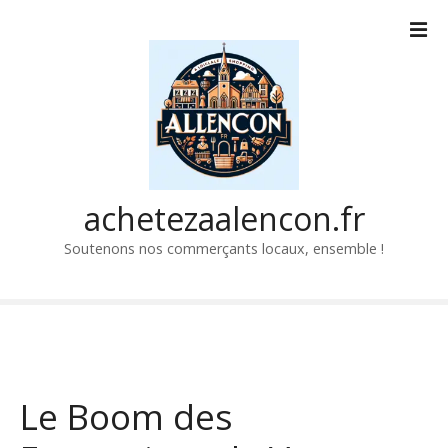
P
a
s
s
e
r
a
u
c
achetezaalencon.fr
o
Soutenons nos commerçants locaux, ensemble !
n
t
e
n
u
Le Boom des