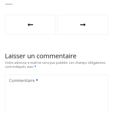
N
a
v
i
Laisser un commentaire
g
Votre adresse e-mail ne sera pas publiée.
Les champs obligatoires
sont indiqués avec
a
t
Commentaire
i
o
n