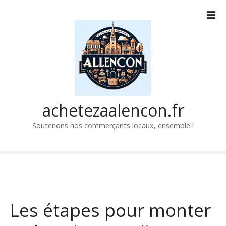
P
a
s
s
e
r
a
u
c
achetezaalencon.fr
o
Soutenons nos commerçants locaux, ensemble !
n
t
e
n
u
Les étapes pour monter