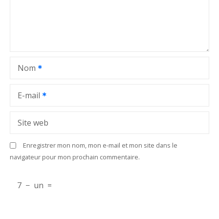
d
e
l
Nom
’
a
E-mail
r
Site web
t
Enregistrer mon nom, mon e-mail et mon site dans le
i
navigateur pour mon prochain commentaire.
c
7
−
un
=
l
e