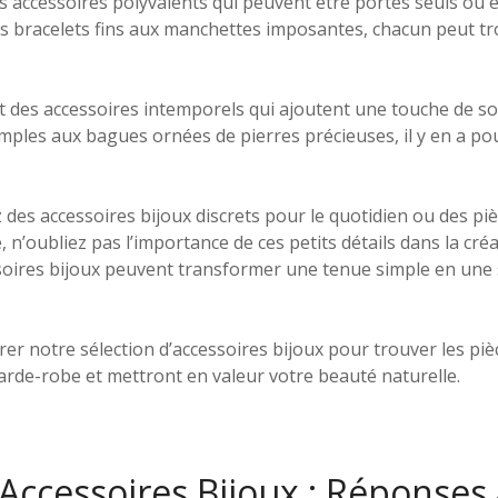
es accessoires polyvalents qui peuvent être portés seuls ou
s bracelets fins aux manchettes imposantes, chacun peut trou
t des accessoires intemporels qui ajoutent une touche de so
ples aux bagues ornées de pierres précieuses, il y en a pou
des accessoires bijoux discrets pour le quotidien ou des p
 n’oubliez pas l’importance de ces petits détails dans la créa
soires bijoux peuvent transformer une tenue simple en une 
rer notre sélection d’accessoires bijoux pour trouver les pi
arde-robe et mettront en valeur votre beauté naturelle.
Accessoires Bijoux : Réponses