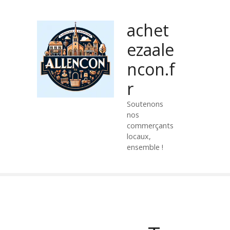
P
a
achet
s
s
ezaale
e
ncon.f
r
a
r
u
c
Soutenons
nos
o
commerçants
n
locaux,
t
ensemble !
e
n
u