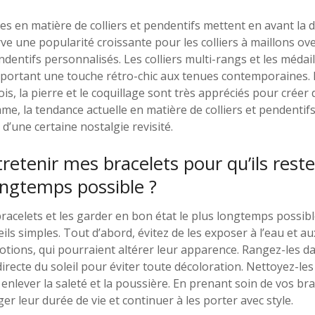
es en matière de colliers et pendentifs mettent en avant la d
rve une popularité croissante pour les colliers à maillons ove
ndentifs personnalisés. Les colliers multi-rangs et les médai
portant une touche rétro-chic aux tenues contemporaines.
ois, la pierre et le coquillage sont très appréciés pour créer
e, la tendance actuelle en matière de colliers et pendentif
d’une certaine nostalgie revisité.
tenir mes bracelets pour qu’ils rest
longtemps possible ?
racelets et les garder en bon état le plus longtemps possible
ils simples. Tout d’abord, évitez de les exposer à l’eau et a
otions, qui pourraient altérer leur apparence. Rangez-les da
 directe du soleil pour éviter toute décoloration. Nettoyez-l
enlever la saleté et la poussière. En prenant soin de vos bra
r leur durée de vie et continuer à les porter avec style.