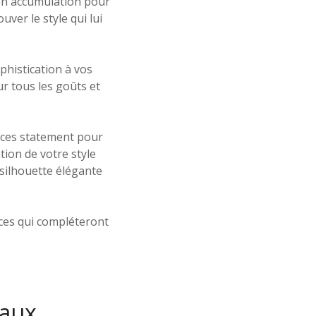
 en accumulation pour
ver le style qui lui
phistication à vos
r tous les goûts et
ièces statement pour
tion de votre style
silhouette élégante
èces qui compléteront
 aux