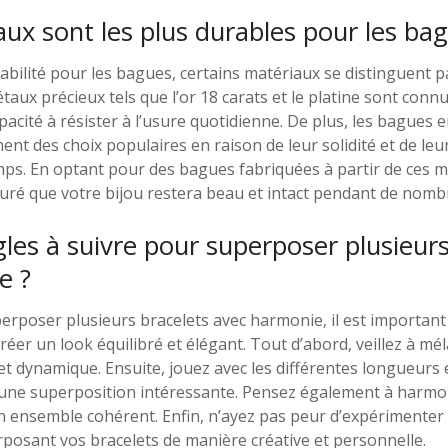
ux sont les plus durables pour les bag
rabilité pour les bagues, certains matériaux se distinguent p
étaux précieux tels que l’or 18 carats et le platine sont conn
pacité à résister à l’usure quotidienne. De plus, les bagues e
ent des choix populaires en raison de leur solidité et de leu
temps. En optant pour des bagues fabriquées à partir de ces 
uré que votre bijou restera beau et intact pendant de nom
ègles à suivre pour superposer plusieur
e ?
uperposer plusieurs bracelets avec harmonie, il est importan
réer un look équilibré et élégant. Tout d’abord, veillez à mé
fet dynamique. Ensuite, jouez avec les différentes longueurs 
 une superposition intéressante. Pensez également à harmon
n ensemble cohérent. Enfin, n’ayez pas peur d’expérimenter 
posant vos bracelets de manière créative et personnelle.