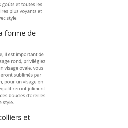
 goûts et toutes les
ires plus voyants et
ec style.
la forme de
, il est important de
sage rond, privilégiez
 un visage ovale, vous
seront sublimés par
in, pour un visage en
équilibreront joliment
des boucles d’oreilles
 style.
olliers et