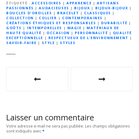
ÉTIQUETÉ
ACCESSOIRES
|
APPARENCE
|
ARTISANS
PASSIONNÉS
|
AUDACIEUSES
|
BIJOUX
|
BIJOUX-BIJOUX
|
BOUCLES D'OREILLES
|
BRACELET
|
CLASSIQUES
|
COLLECTION
|
COLLIER
|
CONTEMPORAINES
|
CRÉATIONS ÉTHIQUES ET RESPONSABLES
|
DURABILITÉ
|
GOÛTS
|
INTEMPORELLES
|
MAGIE
|
MATÉRIAUX DE
HAUTE QUALITÉ
|
OCCASION
|
PERSONNALITÉ
|
QUALITÉ
EXCEPTIONNELLE
|
RESPECTUEUX DE L'ENVIRONNEMENT
|
SAVOIR-FAIRE
|
STYLE
|
STYLES
N
a
v
i
Laisser un commentaire
g
Votre adresse e-mail ne sera pas publiée.
Les champs obligatoires
sont indiqués avec
a