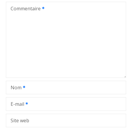
t
Commentaire
i
o
n
d
e
l
Nom
’
a
E-mail
r
Site web
t