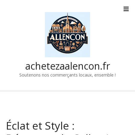
P
a
s
s
e
r
a
u
c
achetezaalencon.fr
o
Soutenons nos commerçants locaux, ensemble !
n
t
e
n
u
Éclat et Style :