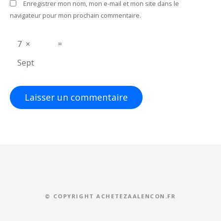
Enregistrer mon nom, mon e-mail et mon site dans le
i
navigateur pour mon prochain commentaire.
c
7
×
=
l
Sept
e
© COPYRIGHT ACHETEZAALENCON.FR